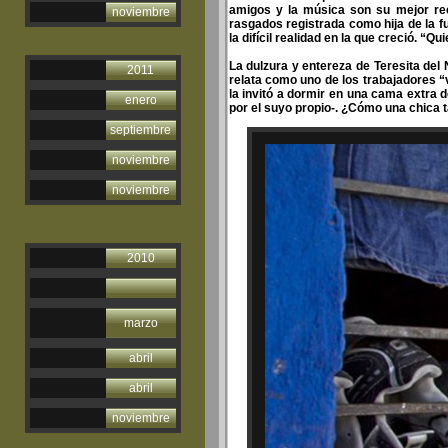
amigos y la música son su mejor recu
noviembre
rasgados registrada como hija de la f
la difícil realidad en la que creció. “Q
La dulzura y entereza de Teresita del
2011
relata como uno de los trabajadores “v
la invitó a dormir en una cama extra
enero
por el suyo propio-. ¿Cómo una chica t
septiembre
noviembre
noviembre
2010
marzo
abril
abril
noviembre