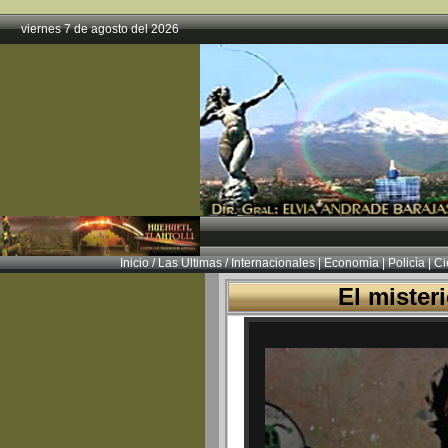
viernes 7 de agosto del 2026
Inicio
/
Las Ultimas
/
Internacionales
|
Economìa
|
Policìa
|
Ci
El mister