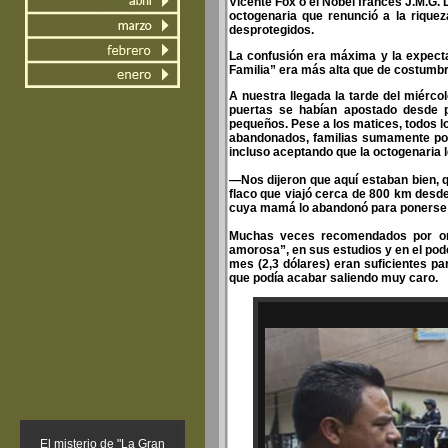
Vicente Fox o el Nobel francés J.M.G. 
octogenaria que renunció a la rique
desprotegidos.
La confusión era máxima y la expecta
Familia” era más alta que de costumb
A nuestra llegada la tarde del miérco
puertas se habían apostado desde 
pequeños. Pese a los matices, todos 
abandonados, familias sumamente pobr
incluso aceptando que la octogenaria l
—Nos dijeron que aquí estaban bien, 
flaco que viajó cerca de 800 km desde 
cuya mamá lo abandonó para ponerse a 
Muchas veces recomendados por orga
amorosa”, en sus estudios y en el pod
mes (2,3 dólares) eran suficientes pa
que podía acabar saliendo muy caro.
El misterio de "La Gran