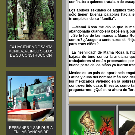
confinaba a quienes trataban de escapa
Los abusos sexuales de algunos trab
sólo tienen buenas palabras hacia s
irrompibles de su "familia".
—Mamá Rosa me dio lo que la madr
abandonada cuando era bebé en la pue
¿Se le fue de las manos a Mamá Rosa
centro? ¿Acoger a centenares de “hijo
para esos niños?
EX HACIENDA DE SANTA
MONICA, A CINCO SIGLOS
La “senilidad” de Mamá Rosa la hizo “
DE SU CONSTRUCCION
bajada de tono contra la anciana qu
trabajadores sí están procesados por
buena parte de los niños ya fueron tra
México es un país de apariencia enga
Latina y cuna del hombre más rico de
los mexicanos viviendo en la pobreza
controvertido caso. El resto, como ta
preguntarme: ¿Qué será ahora de Tere
REFRANES Y SABIDURIA
EN LAS BANCAS DE