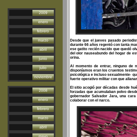
2009
enero
febrero
marzo
Desde que el jueves pasado periodis
durante 66 años regentó con tanta ma
ese gatito recién nacido que quedó ol
abril
del olor nauseabundo del hogar de e
orina.
junio
Al momento de entrar, ninguno de n
julio
disponíamos eran los cruentos testimo
psicológica e incluso sexualmente- q
noviembre
fuerte operativo militar con que allana
El sitio acogió por décadas desde hué
2008
forzadas que acumulaban polvo desde h
gobernador Salvador Jara, una cara 
enero
colaborar con el narco.
febrero
marzo
abril
mayo