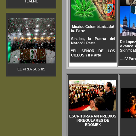
TLALNE
México Colombianizado/
Ia. Parte
Sinaloa, la Puerta del
De López 
Narco/
II Parte
Avance 
Significa
“EL SEÑOR DE LOS
CIELOS”/
II P arte
--- IV Part
EL PRI A SUS 85
ESCRITURARAN PREDIOS
IRREGULARES DE
EDOMEX