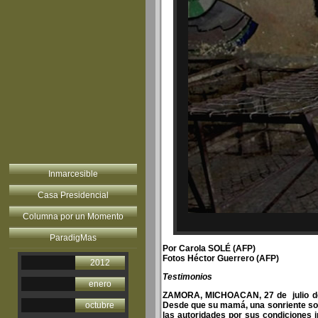
Inmarcesible
Casa Presidencial
Columna por un Momento
ParadigMas
Por Carola SOLÉ (AFP)
Fotos Héctor Guerrero (AFP)
2012
Testimonios
enero
ZAMORA, MICHOACAN, 27 de julio de
octubre
Desde que su mamá, una sonriente sor
las autoridades por sus condiciones 