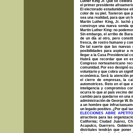
Luther King Jr. Que se celebr
el primer presidente afroameric
El electorado estadunidense eli
color de su piel. Tuvieron que 
sea una realidad, para que un 
Martin Luther King, Jr. luchó
construye una nueva senda qu
Martin Luther King: no podemos
Sin embargo, el arribo de Bar
de un día al otro, pero const
fresca, de rostro humano y com
De tal suerte que las nuevas 
posibilidades para aspirar a
llegar a la Casa Presidencial co
Habrá que recordar que en es
Congreso norteamericano recon
comunidad. Por eso designó su n
voluntario y que cobra un signi
económica. Será la atención pr
el cierre de empresas, la ca
automotrices. Reto en el que e
inteligencia y compromiso co
ocurra lo que al país vecino d
cambio para quedarse en una mer
administración de George W. B
a un hombre que infructuosame
un legado positivo. ¿Por qué ta
ELECCIONES ABRE APETIT
atractivos para las organizaci
California; Ciudad Juárez, C
Acapulco, Guerrero.
Gobierno
distritales tendrán que pone