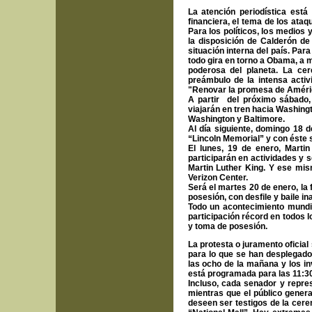
La atención periodística está
financiera, el tema de los ata
Para los políticos, los medios 
la disposición de Calderón de 
situación interna del país. Par
todo gira en torno a Obama, a 
poderosa del planeta. La cer
preámbulo de la intensa activ
"Renovar la promesa de Améric
A partir del próximo sábado,
viajarán en tren hacia Washingt
Washington y Baltimore.
Al día siguiente, domingo 18 d
“Lincoln Memorial” y con éste se
El lunes, 19 de enero, Marti
participarán en actividades y
Martin Luther King. Y ese mis
Verizon Center.
Será el martes 20 de enero, l
posesión, con desfile y baile in
Todo un acontecimiento mundi
participación récord en todos l
y toma de posesión.
La protesta o juramento oficial
para lo que se han desplegado
las ocho de la mañana y los i
está programada para las 11:30
Incluso, cada senador y repre
mientras que el público gener
deseen ser testigos de la cerem