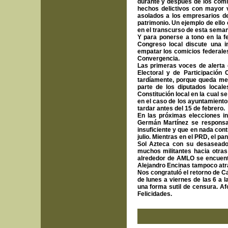
durante y después de los comic
hechos delictivos con mayor v
asolados a los empresarios de
patrimonio. Un ejemplo de ello 
en el transcurso de esta seman
Y para ponerse a tono en la f
Congreso local discute una i
empatar los comicios federales 
Convergencia
.
Las primeras voces de alerta
Electoral y de Participación
tardíamente, porque queda me
parte de los diputados local
Constitución local en la cual s
en el caso de los ayuntamiento
tardar antes del 15 de febrero.
En las próximas elecciones 
Germán Martínez se responsab
insuficiente y que en nada cont
julio. Mientras en el PRD, el p
Sol Azteca con su desaseado 
muchos militantes hacia otras
alrededor de AMLO se encuentr
Alejandro Encinas tampoco atr
Nos congratuló el retorno de C
de lunes a viernes de las 6 a l
una forma sutil de censura. A
Felicidades.