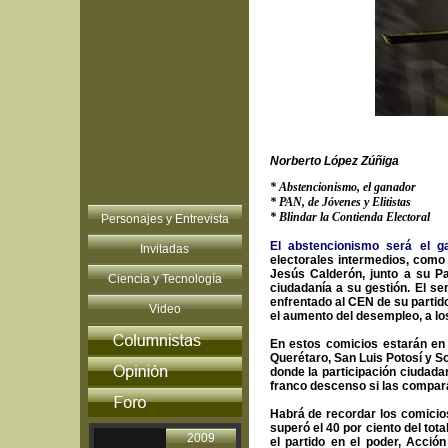
Norberto López Zúñiga
* Abstencionismo, el ganador
* PAN, de Jóvenes y Elitistas
* Blindar la Contienda Electoral
Personajes y Entrevista
El abstencionismo será el g
Invitadas
electorales intermedios, como l
Jesús Calderón, junto a su Pa
Ciencia y Tecnología
ciudadanía a su gestión.
El se
enfrentado al CEN de su partido
Video
el aumento del desempleo, a lo
En estos comicios estarán en
Querétaro, San Luis Potosí y S
donde la participación ciudadan
franco descenso si las compara
Habrá de recordar los comicios
superó el 40 por ciento del tota
2009
el partido en el poder, Acci