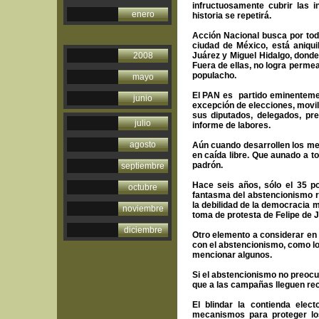
infructuosamente cubrir las i
enero
historia se repetirá.
Acción Nacional busca por todo
ciudad de México, está aniqui
2008
Juárez y Miguel Hidalgo, dond
Fuera de ellas, no logra permea
populacho.
mayo
El PAN es partido eminentement
junio
excepción de elecciones, movil
sus diputados, delegados, pr
julio
informe de labores.
agosto
Aún cuando desarrollen los me
en caída libre. Que aunado a to
padrón.
septiembre
Hace seis años, sólo el 35 po
octubre
fantasma del abstencionismo re
la debilidad de la democracia m
noviembre
toma de protesta de Felipe de 
diciembre
Otro elemento a considerar en 
con el abstencionismo, como lo
mencionar algunos.
Si el abstencionismo no preocup
que a las campañas lleguen rec
El blindar la contienda electo
mecanismos para proteger lo