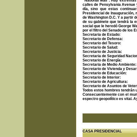
“National Mall”. Hay extremas
calles de Pensylvania Avenue 
día, sino que estas continua
Presidencial de Inauguración, 
de Washington D.C. Y a partir
de su gabinete que tendrá la en
social que le heredó George W
por el filtro del Senado de los 
Secretaria de Estado:
Hillary C
Secretario de Defensa:
Robert
Secretario del Tesoro:
Timothy 
Secretario de Salud:
Tom Dasc
Secretario de Justicia:
Eric Ho
Secretaria de Seguridad Nacio
Secretario de Energía:
Steven 
Secretaria de Medio Ambiente
Secretario de Vivienda y Desar
Secretario de Educación:
Arne
Secretario de Interior:
Ken Sala
Secretario de Agricultura:
Tom 
Secretario de Asuntos de Vete
Todos estos hombres tendrán u
Consecuentemente con el mundo
espectro geopolítico es vital. 
CASA PRESIDENCIAL