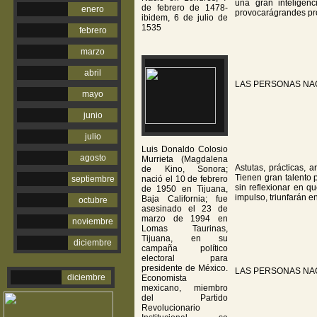
una gran inteligen
de febrero de 1478-
enero
provocará
grandes p
ibidem, 6 de julio de
1535
febrero
marzo
abril
LAS PERSONAS NA
mayo
junio
julio
Luis Donaldo Colosio
agosto
Murrieta (Magdalena
Astutas, prácticas, a
de Kino, Sonora;
Tienen gran talento 
septiembre
nació el 10 de febrero
sin reflexionar en q
de 1950 en Tijuana,
impulso, triunfarán 
Baja California; fue
octubre
asesinado el 23 de
marzo de 1994 en
noviembre
Lomas Taurinas,
Tijuana, en su
diciembre
campaña político
electoral para
presidente de México.
LAS PERSONAS NA
diciembre
Economista
mexicano, miembro
del Partido
Revolucionario