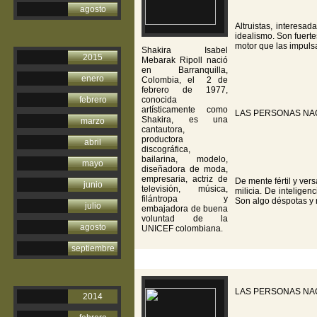
agosto
Altruistas, interesa
idealismo. Son fuert
motor que las impulsa 
Shakira Isabel
2015
Mebarak Ripoll nació
en Barranquilla,
enero
Colombia, el 2 de
febrero de 1977,
febrero
conocida
artísticamente como
LAS PERSONAS NA
Shakira, es una
marzo
cantautora,
productora
abril
discográfica,
bailarina, modelo,
mayo
diseñadora de moda,
empresaria, actriz de
De mente fértil y vers
junio
televisión, música,
milicia. De inteligenc
filántropa y
Son algo déspotas y 
julio
embajadora de buena
voluntad de la
agosto
UNICEF colombiana.
septiembre
LAS PERSONAS NA
2014