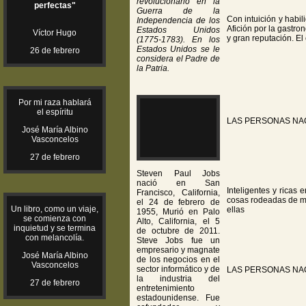
revolucionario en la
perfectas"
Guerra de la
Con intuición y habil
Independencia de los
Afición por la gastro
Estados Unidos
Víctor Hugo
y gran reputación. E
(1775-1783). En los
Estados Unidos se le
26 de febrero
considera el Padre de
la Patria.
Por mi raza hablará
el espíritu
LAS PERSONAS NA
José María Albino
Vasconcelos
27 de febrero
Steven Paul Jobs
nació en San
Inteligentes y ricas 
Francisco, California,
cosas rodeadas de mi
el 24 de febrero de
Un libro, como un viaje,
ellas
1955, Murió en Palo
se comienza con
Alto, California, el 5
inquietud y se termina
de octubre de 2011.
con melancolía.
Steve Jobs fue un
empresario y magnate
José María Albino
de los negocios en el
Vasconcelos
sector informático y de
LAS PERSONAS NA
la industria del
27 de febrero
entretenimiento
estadounidense. Fue