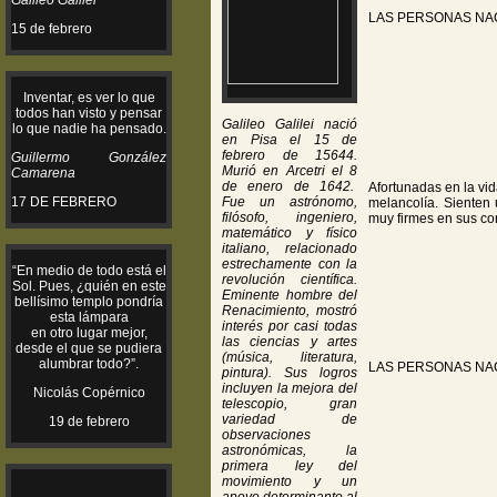
Galileo Galilei
LAS PERSONAS NA
15 de febrero
Inventar, es ver lo que
todos han visto y pensar
Galileo Galilei nació
lo que nadie ha pensado.
en Pisa el 15 de
febrero de 15644.
Guillermo González
Murió en Arcetri el 8
Camarena
de enero de 1642.
Afortunadas en la vid
17 DE FEBRERO
Fue un astrónomo,
melancolía. Sienten 
filósofo, ingeniero,
muy firmes en sus co
matemático y físico
italiano, relacionado
estrechamente con la
“En medio de todo está el
revolución científica.
Sol. Pues, ¿quién en este
Eminente hombre del
bellísimo templo pondría
Renacimiento, mostró
esta lámpara
interés por casi todas
en otro lugar mejor,
las ciencias y artes
desde el que se pudiera
(música, literatura,
alumbrar todo?”.
LAS PERSONAS NA
pintura). Sus logros
incluyen la mejora del
Nicolás Copérnico
telescopio, gran
variedad de
19 de febrero
observaciones
astronómicas, la
primera ley del
movimiento y un