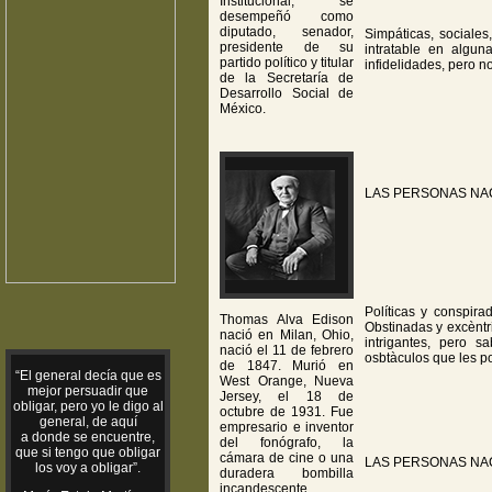
Institucional, se
desempeñó como
diputado, senador,
Simpáticas, sociales
presidente de su
intratable en algu
partido político y titular
infidelidades, pero n
de la Secretaría de
Desarrollo Social de
México.
LAS PERSONAS NAC
Políticas y conspira
Thomas Alva Edison
Obstinadas y excèntr
nació en Milan, Ohio,
intrigantes, pero 
nació el 11 de febrero
osbtàculos que les 
de 1847. Murió en
“El general decía que es
West Orange, Nueva
mejor persuadir que
Jersey, el 18 de
obligar, pero yo le digo al
octubre de 1931. Fue
general, de aquí
empresario e inventor
a donde se encuentre,
del fonógrafo, la
que si tengo que obligar
cámara de cine o una
LAS PERSONAS NA
los voy a obligar”.
duradera bombilla
incandescente.