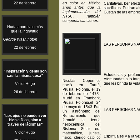
22 de febrero
en color en México
Caritativas, benefec
años antes que la
sacrificios. Podràn 
implementación del
Gustan de las empresa
NTSC. También
componía canciones.
Nada aborrezco más
que la ingratitud.
George Washington
LAS PERSONAS NA
22 de febrero
"Inspiración y genio son
Estudiosas y profun
casi la misma cosa"
Afortunadas a lo lar
Nicolás Copérnico
que les brinda la vi
Víctor Hugo
nació en Toruń,
Prusia, Polonia, el 19
26 de febrero
de febrero de 1473.
Murió en Frombork,
Prusia, Polonia,el 24
de mayo de 1543. Fue
LAS PERSONAS NA
un astrónomo del
"Los ojos no pueden ver
Renacimiento que
bien a Dios, sino a
formuló la teoría
través de lágrimas"
heliocéntrica del
Sistema Solar, era
Víctor Hugo
matemático, jurista,
Espirituales y a la v
físico, clérigo católico