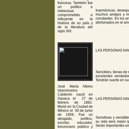
francesa. También fue
un político e
Inarmònicas, desequi
intelectual
muchos amigos y muc
comprometido e
constantes. En los p
influyente en la
afortunados en el am
historia de su país y
de la literatura del
siglo XIX.
LAS PERSONAS NA
Sencibles, llenas de 
excelentes vendedo
Tendràn suerte en su
José María Albino
Vasconcelos
Calderón nació en
Oaxaca el 27 de
LAS PERSONAS NA
febrero de 1882.
Murió en la Ciudad de
México el 30 de junio
de 1959. Fue un
Sensitivas y versàti
abogado, político,
su vida serà mejor q
escritor, educador,
Seràn importantes en 
funcionario público y