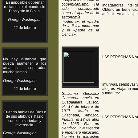
apoyo determinante al
Es imposible gobernar
copernicanismo. Ha
Indagadoras, inteli
rectamente al mundo sin
sido considerado
Obtendrán beneficio
Dios y sin la Biblia.
como el «padre de la
análisis. Aman las p
astronomía
George Washington
moderna», el «padre
de la física moderna»
22 de febrero
y el «padre de la
ciencia».
LAS PERSONAS NA
No hay distancia que
pueda mantener a los
amantes separados
mucho tiempo.
George Washington
Intuitivas, sensitivas
22 de febrero
alegres. Viajaràn muc
y madurez
Guillermo González
Camarena nació en
Guadalajara, Jalisco,
el 17 de febrero de
1917. Murió en
Cuando hables de Dios o
Chachapa, Amozoc,
de sus atributos, hazlo
LAS PERSONAS NA
Puebla, el 18 de abril
con toda seriedad y
de 1965. Fue un
reverencia.
científico, investigador
e ingeniero mexicano.
George Washington
Inventó la televisión