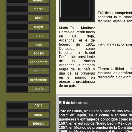
febrero
marzo
Prácticas, competen
sacrificar la felici
abril
facilidad, aunque son
mayo
María Estela Martínez
Cartas de Perón nació
junio
en La Rioja,
Argentina, el 4 de
julio
febrero de 1931.
LAS PERSONAS NA
Conocida como
Isabelita o Isabel
agosto
Perón, fue presidente
de la Nación
septiembre
Argentina, la primera
Tienen facilidad pa
mujer de su país y
octubre
facilidad los obstác
una de las primeras
discreción. Son Afort
en el mundo en
noviembre
ejercer la presidencia
de un país.
diciembre
El 5 de febrero de
2011
756: en China, An Lushan, líder de una revu
enero
1597: en Japón, en la colina Nishizaka de
japoneses y extranjeros conocidos como los 
febrero
1597: en el estado de Nuevo León (México) 
1857: en México se promulga de la Constit
1905: en México se inaugura el Hospital Ge