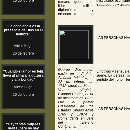
26 de febrero
misticismo, ocultism
romano, gobernador,
trabajadores y aislad
líder militar,
diplomático y
economista.
"La conciencia es la
presencia de Dios en el
hombre"
LAS PERSONAS NA
Víctor Hugo
26 de febrero
George Washington
"Cuando el amor es feliz
Emotivas y sensuales
nació en Virginia,
lleva al alma a la dulzura
suerte. La pereza, t
América británica, el
y a la bondad"
sentido del honor. T
22 de febrero de
1732. Murió en Mount
Víctor Hugo
Vernon, Virginia,
Estados Unidos, el 14
26 de febrero
de diciembre de 1799.
Fue el primer
Presidente de los
LAS PERSONAS NA
Estados Unidos entre
1789 y 17974 y
Comandante en Jefe
del Ejército
"Hay tantas mujeres
Continental
bellas, pero no hay