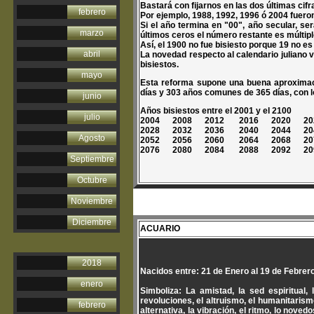
Bastará con fijarnos en las dos últimas cifr
febrero
Por ejemplo, 1988, 1992, 1996 ó 2004 fueron 
Si el año termina en "00", año secular, ser
marzo
últimos ceros el número restante es múltipl
Así, el 1900 no fue bisiesto porque 19 no es 
abril
La novedad respecto al calendario juliano v
bisiestos.
mayo
Esta reforma supone una buena aproximaci
días y 303 años comunes de 365 días, con lo
junio
Años bisiestos entre el 2001 y el 2100
julio
2004 2008 2012 2016 2020 20
2028 2032 2036 2040 2044 20
Agosto
2052 2056 2060 2064 2068 20
2076 2080 2084 2088 2092 20
Septiembre
Octubre
Noviembre
Diciembre
ACUARIO
2018
Nacidos entre: 21 de Enero al 19 de Febrero
enero
Simboliza: La amistad, la sed espiritual, 
revoluciones, el altruismo, el humanitarismo,
febrero
alternativa, la vibración, el ritmo, lo noved