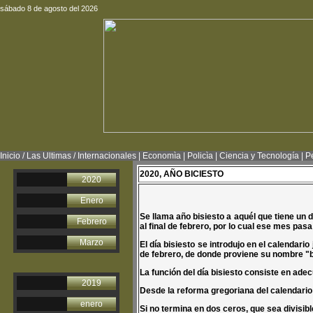
sábado 8 de agosto del 2026
Inicio
/
Las Ultimas
/
Internacionales
|
Economìa
|
Policìa
|
Ciencia y Tecnología
|
P
2020, AÑO BICIESTO
2020
Enero
Se llama año bisiesto a aquél que tiene un d
Febrero
al final de febrero, por lo cual ese mes pasa
Marzo
El día bisiesto se introdujo en el calendario
de febrero, de donde proviene su nombre "bi
La función del día bisiesto consiste en adec
2019
Desde la reforma gregoriana del calendario
enero
Si no termina en dos ceros, que sea divisibl