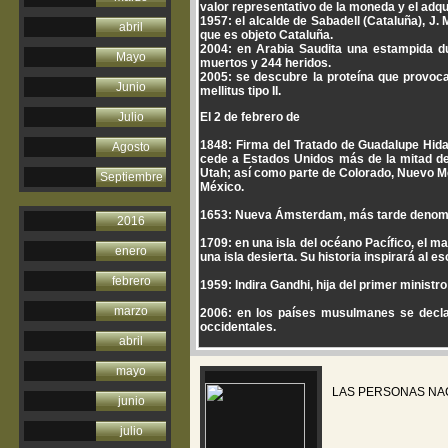
valor representativo de la moneda y el adqui
1957: el alcalde de Sabadell (Cataluña), J.
abril
que es objeto Cataluña.
2004: en Arabia Saudita una estampida d
Mayo
muertos y 244 heridos.
2005: se descubre la proteína que provoca
Junio
mellitus tipo II.
Julio
El 2 de febrero de
1848: Firma del Tratado de Guadalupe Hid
Agosto
cede a Estados Unidos más de la mitad de s
Utah; así como parte de Colorado, Nuevo Mé
Septiembre
México.
1653: Nueva Ámsterdam, más tarde denomin
2016
1709: en una isla del océano Pacífico, el 
enero
una isla desierta. Su historia inspirará al 
febrero
1959: Indira Gandhi, hija del primer minist
marzo
2006: en los países musulmanes se decla
occidentales.
abril
mayo
LAS PERSONAS NA
junio
julio