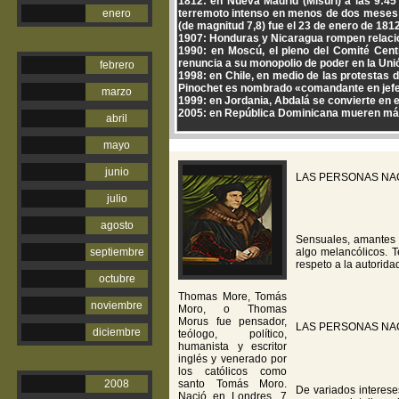
1812: en Nueva Madrid (Misuri) a las 9:45
enero
terremoto intenso en menos de dos meses: e
(de magnitud 7,8) fue el 23 de enero de 1812
1907: Honduras y Nicaragua rompen relaci
1990: en Moscú, el pleno del Comité Centr
renuncia a su monopolio de poder en la Unió
febrero
1998: en Chile, en medio de las protestas d
Pinochet es nombrado «comandante en jefe 
marzo
1999: en Jordania, Abdalá se convierte en e
2005: en República Dominicana mueren más 
abril
mayo
junio
LAS PERSONAS NA
julio
agosto
Sensuales, amantes d
septiembre
algo melancólicos. T
respeto a la autorida
octubre
Thomas More, Tomás
noviembre
Moro, o Thomas
Morus fue pensador,
LAS PERSONAS NA
diciembre
teólogo, político,
humanista y escritor
inglés y venerado por
los católicos como
2008
santo Tomás Moro.
De variados interese
Nació en Londres, 7