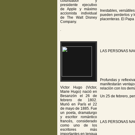
cofundador y
presidente ejecutivo
de Apple​ y máximo
Inestables, versàtil
accionista individual
pueden perderlos y l
de The Walt Disney
placenteras. El Papa
Company.
.
LAS PERSONAS NA
Profundas y reflexi
manifestaràn ventajo
Victor Hugo (Victor,
relaciòn con los dem
Marie Hugo) nació en
Besanzón el 26 de
Un 25 de febrero, per
febrero de 1802.
Murió en París el 22
de mayo de 1885. Fue
un poeta, dramaturgo
y escritor romántico
francés, considerado
LAS PERSONAS NA
como uno de los
escritores más
importantes en lengua