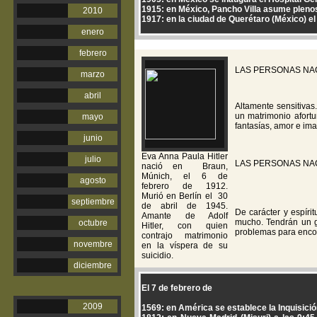
1915: en México, Pancho Villa asume plenos 
2010
1917: en la ciudad de Querétaro (México) e
enero
febrero
LAS PERSONAS NA
marzo
abril
Altamente sensitiva
un matrimonio afortu
mayo
fantasías, amor e ima
junio
Eva Anna Paula Hitler
julio
LAS PERSONAS NA
nació en Braun,
Múnich, el 6 de
agosto
febrero de 1912.
Murió en Berlín el 30
septiembre
de abril de 1945.
De carácter y espírit
Amante de Adolf
mucho. Tendrán un g
octubre
Hitler, con quien
problemas para encon
contrajo matrimonio
novembre
en la víspera de su
suicidio.
diciembre
El 7 de febrero de
2009
1569: en América se establece la Inquisici