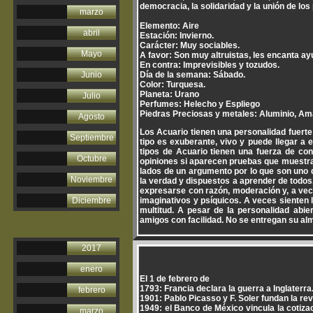
democracia, la solidaridad y la unión de los
marzo
Elemento: Aire
abril
Estación: Invierno.
Carácter: Muy sociables.
Mayo
A favor: Son muy altruistas, les encanta ay
En contra: Imprevisibles y tozudos.
Junio
Día de la semana: Sábado.
Color: Turquesa.
Planeta: Urano
Julio
Perfumes: Helecho y Espliego
Piedras Preciosas y metales: Aluminio, Am
Agosto
Los Acuario tienen una personalidad fuerte y
Septiembre
tipo es exuberante, vivo y puede llegar a
tipos de Acuario tienen una fuerza de co
Octubre
opiniones si aparecen pruebas que muestra
lados de un argumento por lo que son uno de
Noviembre
la verdad y dispuestos a aprender de todos
expresarse con razón, moderación y, a vece
Diciembre
imaginativos y psíquicos. A veces sienten 
multitud. A pesar de la personalidad abi
amigos con facilidad. No se entregan su alm
2017
enero
El 1 de febrero de
1793: Francia declara la guerra a Inglaterra
febrero
1901: Pablo Picasso y F. Soler fundan la rev
1949: el Banco de México vincula la cotizaci
marzo