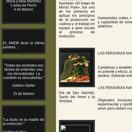
María Estela Martínez
Apodado «El mago de
Cartas de Perón
Menlo Park», fue uno
4 de febrero
de los primeros en
aplicar los principios
Humanistas, cultas, 
de la producción en
y capacidad de amar
cadena y el trabajo en
platónico
equipo a gran escala
al proceso de
invención
.
EL AMOR tiene la última
palabra ...
LAS PERSONAS NA
"Todas las verdades son
Caritativas y amable
fáciles de entender, una
es potente y eficaz,
vez descubiertas. La
destino. Deberán evita
cuestión es descubrirlas."
Galileo Galilei
LAS PERSONAS NA
Día de San Valentín,
15 de febrero
Santo del Amor y la
Originales, locuace
Amistad.
experimental y cient
amor, pero deben cui
"La duda es la madre de
la invención."