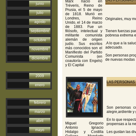
LAS PERSONAS N
Marx nació en
junio
Tréveris, Reino de
Prusia, el 5 de mayo
julio
de 1818. Murió en
Londres, Reino
Originales, muy m
agosto
Unido, el 14 de marzo
de 1883. Fue un
septiembre
filósofo, intelectual y
Tienen fuerzas par
militante comunista
pobresa extrema en
alemán de origen
octubre
.A lo que a la sal
judío. Sus escritos
adecuado.
más conocidos son el
novembre
Manifiesto del Partido
Son personas prog
Comunista (en
diciembre
de nuevas modas
coautoría con Engels)
y El Capital
2009
LAS PERSONAS 
enero
febrero
Son personas co
marzo
alegre,ardiente y
En lo que respect
abril
Miguel Gregorio
propensas a la ne
Antonio Ignacio
mayo
Hidalgo y Costilla
Les gustan las div