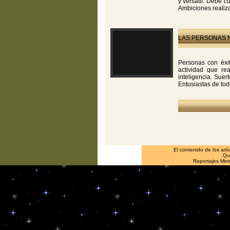
y versátil. Debe 
Ambiciones realiz
LAS PERSONAS N
Personas con èxi
actividad que re
inteligencia. Suer
Entusiastas de to
El contenido de los art
Que
Reportajes Metr