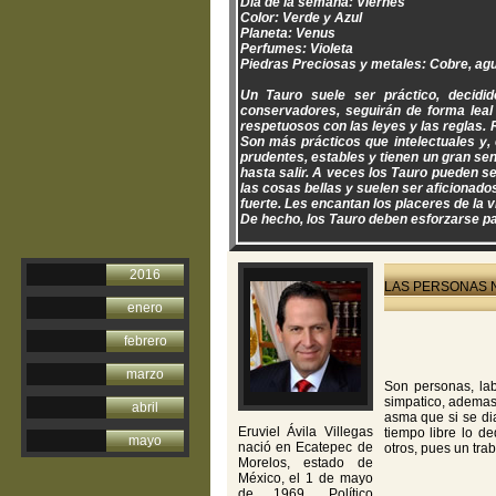
Día de la semana: Viernes
Color: Verde y Azul
Planeta: Venus
Perfumes: Violeta
Piedras Preciosas y metales: Cobre, a
Un Tauro suele ser práctico, decidi
conservadores, seguirán de forma leal 
respetuosos con las leyes y las reglas. 
Son más prácticos que intelectuales y, 
prudentes, estables y tienen un gran sent
hasta salir. A veces los Tauro pueden s
las cosas bellas y suelen ser aficionado
fuerte. Les encantan los placeres de la v
De hecho, los Tauro deben esforzarse par
2016
LAS PERSONAS N
enero
febrero
marzo
Son personas, lab
simpatico, ademas
abril
asma que si se dia
Eruviel Ávila Villegas
tiempo libre lo d
mayo
nació en Ecatepec de
otros, pues un tr
Morelos, estado de
México, el 1 de mayo
de 1969. Político