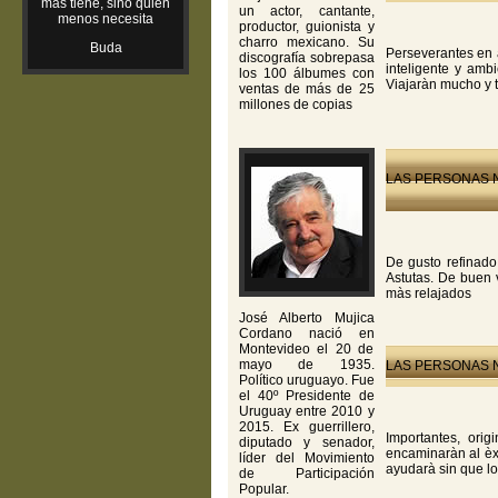
más tiene, sino quien
un actor, cantante,
menos necesita
productor, guionista y
charro mexicano. Su
Buda
Perseverantes en a
discografía sobrepasa
inteligente y amb
los 100 álbumes con
Viajaràn mucho y t
ventas de más de 25
millones de copias
LAS PERSONAS N
De gusto refinado 
Astutas. De buen 
màs relajados
José Alberto Mujica
Cordano nació en
Montevideo el 20 de
mayo de 1935.
LAS PERSONAS N
Político uruguayo. Fue
el 40º Presidente de
Uruguay entre 2010 y
2015. Ex guerrillero,
Importantes, ori
diputado y senador,
encaminaràn al èxi
líder del Movimiento
ayudarà sin que lo
de Participación
Popular.