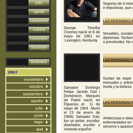
julio
Seguras de sì mism
e impulsivas, que 
agosto
septiembre
LAS PERSONAS N
George Timothy
octubre
Clooney naciò el 6 de
Versatiles, social
mayo de 1961 en
diplomaia. Tacitu
noviembre
Lexington, Kentucky
o preoduntes. No c
diciembre
LAS PERSONAS N
diciembre
Gustan de viajar
manuales y artesa
moda y la belleza
Salvador Domingo
Felipe Jacinto Dalí i
Domènech, Marqués
de Pubol naciò en
LAS PERSONAS N
Figueras, el 11 de
mayo de 1904. Murió
el 23 de enero de
1989). Salvador Dalí,
Ambiciosas e ideal
fue un pintor, escultor,
enfermedades en l
diseñador, escritor y
sinceros y apasion
cineasta español