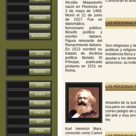
Conoceran el amor
Nicolás Maquiavelo
nació en Florencia el
septiembre
3 de mayo de 1469.
Murió el 21 de junio
octubre
de 1527. Fue un
LAS PERSONAS N
diplomático,
noviembre
funcionario público,
filósofo político y
diciembre
escritor italiano.
Figura relevante del
Renacimiento italiano.
Son religiosas y t
En 1513 escribió su
politicas y religi
2011
tratado de doctrina
resistencia fisica
política titulado El
ayudar a los dema
Príncipe, publicado
enero
amorosos, su insti
póstumo en 1531 en
Roma.
febrero
2010
LAS PERSONAS N
enero
Amantes de la just
febrero
rica,pero no obsta
corren peligro de 
marzo
del arte y muy pr
ley
abril
Karl Heinrich Marx,
mayo
conocido como Carlos