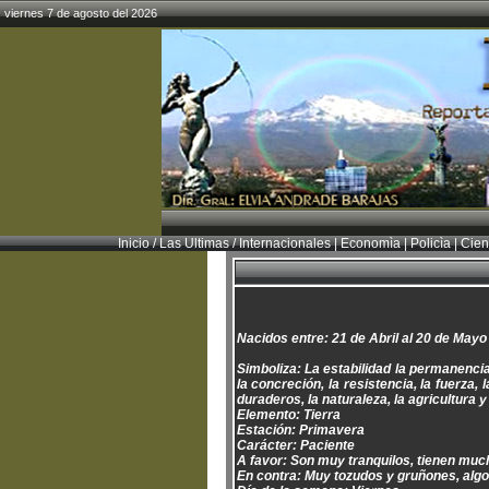
viernes 7 de agosto del 2026
Inicio
/
Las Ultimas
/
Internacionales
|
Economìa
|
Policìa
|
Cien
Nacidos entre: 21 de Abril al 20 de May
Simboliza: La estabilidad la permanencia.
la concreción, la resistencia, la fuerza,
duraderos, la naturaleza, la agricultura y
Elemento: Tierra
Estación: Primavera
Carácter: Paciente
A favor: Son muy tranquilos, tienen muc
En contra: Muy tozudos y gruñones, alg