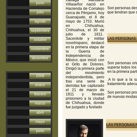
Gallaga Mandarte
junio
Villaseñor nació en
Son personas dest
Hacienda de Corralejo
julio
que tendran que 
cerca de Pénjamo, hoy
Guanajuato, el 8 de
agosto
mayo de 1753. Murió
en Chihuahua,
Chihuahua, el 30 de
septiembre
julio de 1811.
Sacerdote y militar
LAS PERSONAS 
octubre
novohispano, destacó
en la primera etapa de
noviembre
la Guerra de
Independencia de
diciembre
México, que inició con
Son personas ori
el Grito de Dolores.
superar todos los
Dirigió la primera parte
en la primera part
del movimiento
2008
independentista, pero
.A lo que a la s
tras una serie de
tratamiento adec
enero
derrotas fue capturado
el 21 de marzo de
Son personas prog
febrero
1811 y llevado
de nuevas modas
prisionero a la ciudad
de Chihuahua, donde
marzo
fue juzgado y fusilado
abril
mayo
LAS PERSONAS N
junio