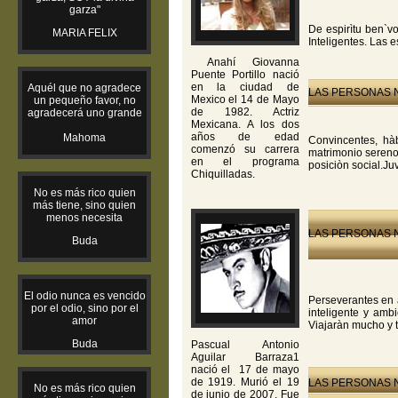
garza"
De espirìtu ben`vo
MARIA FELIX
Inteligentes. Las 
Anahí Giovanna
Puente Portillo nació
en la ciudad de
Aquél que no agradece
LAS PERSONAS N
Mexico el 14 de Mayo
un pequeño favor, no
de 1982. Actriz
agradecerá uno grande
Mexicana. A los dos
años de edad
Mahoma
Convincentes, hà
comenzó su carrera
matrimonio sereno.
en el programa
posiciòn social.Juv
Chiquilladas.
No es más rico quien
más tiene, sino quien
menos necesita
LAS PERSONAS N
Buda
El odio nunca es vencido
Perseverantes en a
por el odio, sino por el
inteligente y amb
amor
Viajaràn mucho y t
Buda
Pascual Antonio
Aguilar Barraza1
nació el 17 de mayo
de 1919. Murió el 19
LAS PERSONAS N
No es más rico quien
de junio de 2007. Fue