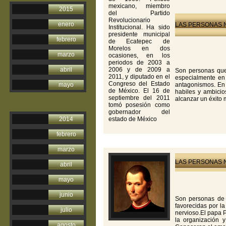
mexicano, miembro
2015
del Partido
Revolucionario
enero
LAS PERSONAS N
Institucional. Ha sido
presidente municipal
febrero
de Ecatepec de
Morelos en dos
marzo
ocasiones, en los
periodos de 2003 a
abril
2006 y de 2009 a
Son personas que 
2011, y diputado en el
especialmente en 
Congreso del Estado
mayo
antagonismos. En l
de México. El 16 de
habiles y ambicio
septiembre del 2011
alcanzar un éxito 
tomó posesión como
gobernador del
2014
estado de México
febrero
marzo
LAS PERSONAS N
abril
mayo
junio
Son personas de ca
favorecidas por la
julio
nervioso.El papa 
la organización 
agosto