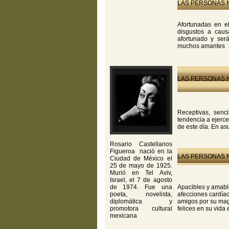
LAS PERSONAS N
Afortunadas en e
disgustos a caus
afortunado y ser
muchos amantes
LAS PERSONAS N
Receptivas, senc
tendencia a ejerce
de este día. En as
Rosario Castellanos
Figueroa nació en la
LAS PERSONAS N
Ciudad de México el
25 de mayo de 1925.
Murió en Tel Aviv,
Israel, el 7 de agosto
de 1974. Fue una
Apacibles y amable
poeta, novelista,
afecciones cardíac
diplomática y
amigos por su mag
promotora cultural
felices en su vida
mexicana