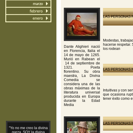
LAS PERSONAS N
Modestas, trabaja
hacerse respetar. 
Dante Alighieri nació
los rodean
en Florencia, Italia el
14 de mayo de 1265.
Murió en Rabean el
14 de septiembre de
1321. Poeta
LAS PERSONAS N
florentino. Su obra
maestra, La Divina
Comedia se
considera una de las
obras máximas de la
Intuitivas y con s
literatura universal
que ocasiona ruptu
producida en Europa
tener èxito como e
durante la Edad
Media
LAS PERSONAS N
"Yo no me creo la divina
garza, SOY la divina