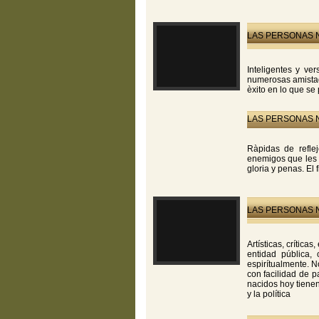
LAS PERSONAS N
Inteligentes y ve
numerosas amistade
èxito en lo que s
LAS PERSONAS N
Ràpidas de reflej
enemigos que les 
gloria y penas. El f
LAS PERSONAS N
Artísticas, crític
entidad pública, 
espirítualmente. N
con facilidad de p
nacidos hoy tienen
y la política