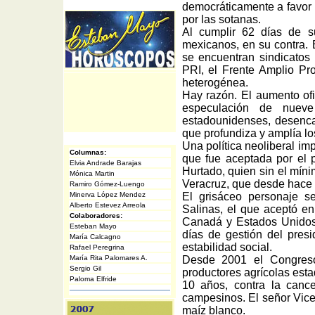
democráticamente a favor 
por las sotanas.
Al cumplir 62 días de s
mexicanos, en su contra.
se encuentran sindicatos 
PRI, el Frente Amplio Pr
heterogénea.
Hay razón. El aumento ofici
especulación de nueve
estadounidenses, desenca
que profundiza y amplía l
Una política neoliberal i
Columnas:
que fue aceptada por el 
Elvia Andrade Barajas
Hurtado, quien sin el mín
Mónica Martin
Veracruz, que desde hace m
Ramiro Gómez-Luengo
Minerva López Mendez
El grisáceo personaje s
Alberto Estevez Arreola
Salinas, el que aceptó en
Colaboradores:
Canadá y Estados Unidos
Esteban Mayo
días de gestión del pres
María Calcagno
estabilidad social.
Rafael Peregrina
María Rita Palomares A.
Desde 2001 el Congreso
Sergio Gil
productores agrícolas est
Paloma Elfride
10 años, contra la canc
campesinos. El señor Vicen
maíz blanco.