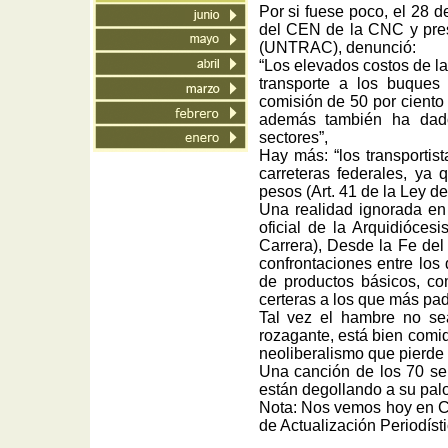
Por si fuese poco, el 28 d
del CEN de la CNC y pres
(UNTRAC), denunció:
“Los elevados costos de l
transporte a los buque
comisión de 50 por ciento 
además también ha dado
sectores”,
Hay más: “los transporti
carreteras federales, ya
pesos (Art. 41 de la Ley d
Una realidad ignorada en e
oficial de la Arquidióce
Carrera), Desde la Fe del
confrontaciones entre los
de productos básicos, com
certeras a los que más pad
Tal vez el hambre no sea
rozagante, está bien comid
neoliberalismo que pierde t
Una canción de los 70 se
están degollando a su pal
Nota: Nos vemos hoy en Có
de Actualización Periodísti