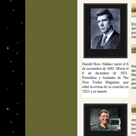
LA
En
am
pr
mi
LA
Harold Ross Wallace nació el 6
Pe
de noviembre de 1892. Murió el
de
6 de diciembre de 1951.
Re
Periodista y fundador de The
un
New Yorker Magazine, que
pe
editó la revista de su creación en
co
1925 a su muerte.
LA
Am
ec
pr
in