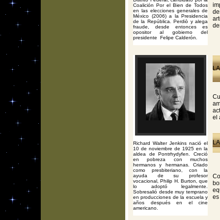
im
Coalición Por el Bien de Todos
en las elecciones generales de
de
México (2006) a la Presidencia
ar
de la República. Perdiò y alega
de
fraude, desde entonces es
opositor al gobierno del
presidente Felipe Calderón.
LA
Cu
am
ac
el
LA
Richard Walter Jenkins nació el
10 de noviembre de 1925 en la
aldea de Pontrhydyfen. Creció
en pobreza con muchos
hermanos y hermanas. Criado
como presbiteriano, con la
ayuda de su profesor
Co
vocacional, Philip H. Burton, que
bo
lo adoptó legalmente.
eq
Sobresalió desde muy temprano
es
en producciones de la escuela y
años después en el cine
americano.