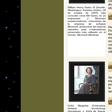
co
de
William Henry Gates III (Seattle,
ob
Washington, Estados Unidos, 28
de octubre de 1955) más
conocido como Bill Gates, es un
LA
empresario y filántropo
estadounidense, cofundador de
la empresa de software
Microsoft, productora del sistema
Pe
operativo para computadoras
Pr
personales más utilizado en el
ti
mundo, Microsoft Windows.
ma
re
co
de
vi
LA
Ap
es
pe
la
se
LA
Sofía Margarita Schleswing-
Holstein Sonderburg-
Glucksburg, o Sofía de Grecia,