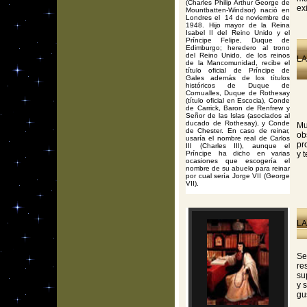
(Charles Philip Arthur George de
ex
Mountbatten-Windsor) nació en
Londres el 14 de noviembre de
1948. Hijo mayor de la Reina
Isabel II del Reino Unido y el
Príncipe Felipe, Duque de
Edimburgo; heredero al trono
del Reino Unido, de los reinos
LA
de la Mancomunidad, recibe el
título oficial de Príncipe de
Gales además de los títulos
históricos de Duque de
Cornualles, Duque de Rothesay
(título oficial en Escocia), Conde
de Carrick, Baron de Renfrew y
Señor de las Islas (asociados al
ducado de Rothesay), y Conde
Mu
de Chester. En caso de reinar,
ob
usaría el nombre real de Carlos
pr
III (Charles III), aunque el
Príncipe ha dicho en varias
y 
ocasiones que escogería el
nombre de su abuelo para reinar
por cual sería Jorge VII (George
VII).
LA
Se
re
su
y 
gu