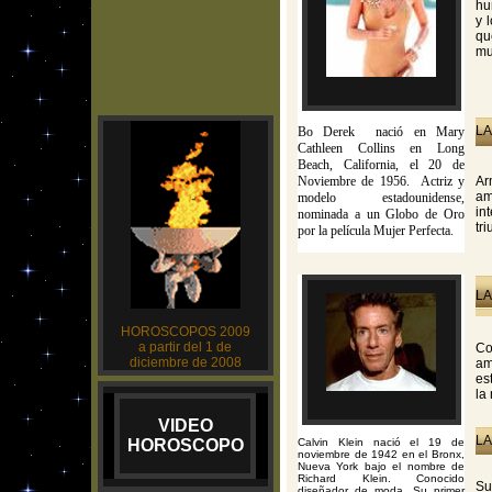
hu
y 
qu
mu
LA
Bo Derek nació en Mary
Cathleen Collins en Long
Beach, California, el 20 de
Noviembre de 1956. Actriz y
Ar
am
modelo estadounidense,
in
nominada a un Globo de Oro
tr
por la película Mujer Perfecta.
LA
HOROSCOPOS 2009
a partir del 1 de
Co
diciembre de 2008
am
es
la
VIDEO
LA
HOROSCOPO
Calvin Klein nació el 19 de
noviembre de 1942 en el Bronx,
Nueva York bajo el nombre de
Richard Klein. Conocido
Su
diseñador de moda. Su primer