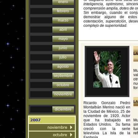
enero
inteligencia, optimismo, since
comprensión amplia, dotes de or
febrero
Sin embargo, cuando el conju
demostrar alguno de esto
marzo
ostentación, superstición, des
complejo de superioridad.
abril
mayo
junio
LA
julio
agosto
Mu
va
septiembre
ot
nu
octubre
fo
noviembre
LA
Ricardo Gonzalo Pedro
Montalbán Merino nació en
diciembre
la Ciudad de México, 25 de
noviembre de 1920. Actor
que ha trabajado en
Mu
Estados Unidos. Su fama
si
creció con la serie
fu
televisiva La Isla de la
re
Fantasía.