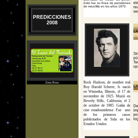
el
éxito fue su línea de pantalones
de mezclilla en los años 1970.
re
se
PREDICCIONES
2008
LA
Si
pù
Te
oj
Rock Hudson, de nombre real
Zona Rosa
LA
Roy Harold Scherer, Jr. naciò
en Winnetka, Illinois, el 17 de
noviembre de 1925. Murió en
Beverly Hills, California, el 2
de octubre de 1985. Galán de
De
cine estadounidense. Fue uno
im
de los primeros casos
po
lo
publicitados de Sida en los
Estados Unidos.