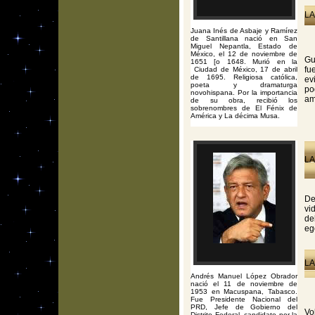
LA
Juana Inés de Asbaje y Ramírez
de Santillana nació en San
Miguel Nepantla, Estado de
México, el 12 de noviembre de
Gu
1651 [o 1648. Murió en la
fu
Ciudad de México, 17 de abril
de 1695. Religiosa católica,
ev
poeta y dramaturga
po
novohispana. Por la importancia
am
de su obra, recibió los
sobrenombres de El Fénix de
América y La décima Musa.
LA
De
vi
de
eg
LA
Andrés Manuel López Obrador
nació el 11 de noviembre de
1953 en Macuspana, Tabasco.
Fue Presidente Nacional del
PRD, Jefe de Gobierno del
Vo
Distrito Federal, candidato por la