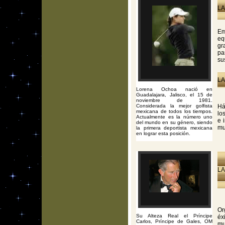
LA
Em
eq
gr
pa
su
LA
Lorena Ochoa nació en
Guadalajara, Jalisco, el 15 de
noviembre de 1981.
Considerada la mejor golfista
Há
mexicana de todos los tiempos.
lo
Actualmente es la número uno
e 
del mundo en su género, siendo
mu
la primera deportista mexicana
en lograr esta posición.
LA
Or
Su Alteza Real el Príncipe
éx
Carlos, Príncipe de Gales, OM
mu