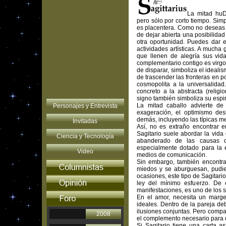
La mitad huD
pero sólo por corto tiempo. Simp
es placentera. Como no deseas "c
de dejar abierta una posibilida
otra oportunidad. Puedes dar e
actividades artísticas. A mucha
que llenen de alegría sus vid
complementario contigo es virgo
de disparar, simboliza el idealis
de trascender las fronteras en pos
cosmopolita a la universalidad.
concreto a la abstracta (religio
signo también simboliza su espir
La mitad caballo advierte de 
Personajes y Entrevista
exageración, el optimismo des
demás, incluyendo las típicas m
Invitadas
Así, no es extraño encontrar e
Sagitario suele abordar la vida 
Ciencia y Tecnología
abanderado de las causas q
especialmente dotado para la 
Video
medios de comunicación.
Sin embargo, también encontra
miedos y se aburguesan, pudien
ocasiones, este tipo de Sagitario
ley del mínimo esfuerzo. De 
manifestaciones, es uno de los 
En el amor, necesita un marge
ideales. Dentro de la pareja de
ilusiones conjuntas. Pero compar
2008
el complemento necesario para q
Si Sagitario tiene una carta as