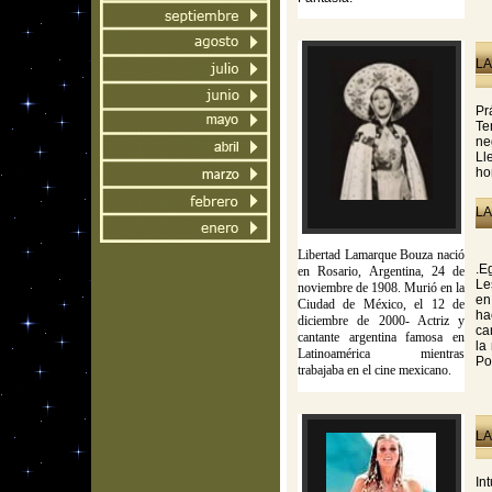
LA
Pr
Te
ne
Ll
ho
LA
Libertad Lamarque Bouza nació
.E
en Rosario, Argentina, 24 de
Le
noviembre de 1908. Murió en la
en
Ciudad de México, el 12 de
ha
diciembre de 2000- Actriz y
ca
cantante argentina famosa en
la
Latinoamérica mientras
Po
trabajaba en el cine mexicano.
LA
In