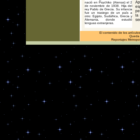
Ap
nació en Psychiko (Atenas) el 2
de noviembre de 1938. Hija del
es
rey Pablo de Grecia. Su infancia
pe
fue un trasiego de un país a
la
otro: Egipto, Sudáfrica, Grecia y
se
Alemania, donde estudió
lenguas extranjeras.
El contenido de los artículo
Queda p
Reportajes Metropol