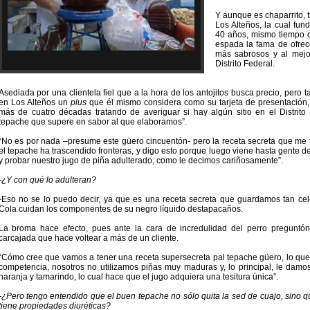
Y aunque es chaparrito, 
Los Alteños, la cual fu
40 años, mismo tiempo 
espada la fama de ofrec
más sabrosos y al mejo
Distrito Federal.
Asediada por una clientela fiel que a la hora de los antojitos busca precio, pero
en Los Alteños un
plus
que él mismo considera como su tarjeta de presentación, 
más de cuatro décadas tratando de averiguar si hay algún sitio en el Distrit
tepache que supere en sabor al que elaboramos”.
“No es por nada –presume este güero cincuentón- pero la receta secreta que me t
el tepache ha trascendido fronteras, y digo esto porque luego viene hasta gente d
y probar nuestro jugo de piña adulterado, como le decimos cariñosamente”.
-¿Y con qué lo adulteran?
-Eso no se lo puedo decir, ya que es una receta secreta que guardamos tan c
Cola cuidan los componentes de su negro líquido destapacaños.
La broma hace efecto, pues ante la cara de incredulidad del perro preguntó
carcajada que hace voltear a más de un cliente.
“Cómo cree que vamos a tener una receta supersecreta pal tepache güero, lo que 
competencia, nosotros no utilizamos piñas muy maduras y, lo principal, le damo
naranja y tamarindo, lo cual hace que el jugo adquiera una tesitura única”.
-¿Pero tengo entendido que el buen tepache no sólo quita la sed de cuajo, sin
tiene propiedades diuréticas?