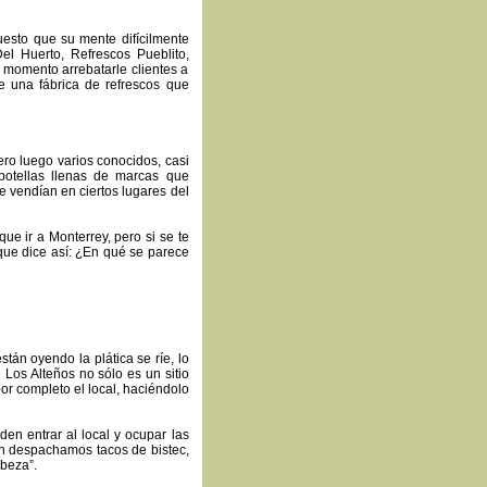
esto que su mente difícilmente
l Huerto, Refrescos Pueblito,
 momento arrebatarle clientes a
e una fábrica de refrescos que
ro luego varios conocidos, casi
botellas llenas de marcas que
e vendían en ciertos lugares del
ue ir a Monterrey, pero si se te
que dice así: ¿En qué se parece
tán oyendo la plática se ríe, lo
Los Alteños no sólo es un sitio
or completo el local, haciéndolo
den entrar al local y ocupar las
n despachamos tacos de bistec,
abeza”.