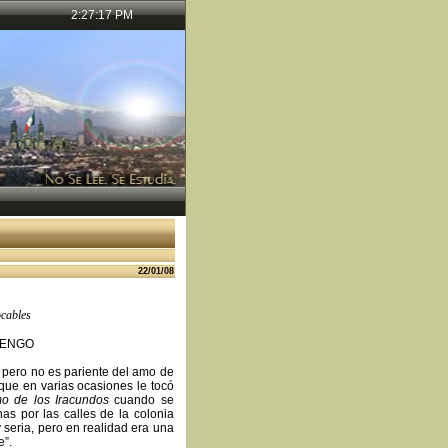
2:27:17 PM
22/01/08
ocables
UENGO
 pero no es pariente del amo de
que en varias ocasiones le tocó
mo de los Iracundos
cuando se
as por las calles de la colonia
 seria, pero en realidad era una
e”.