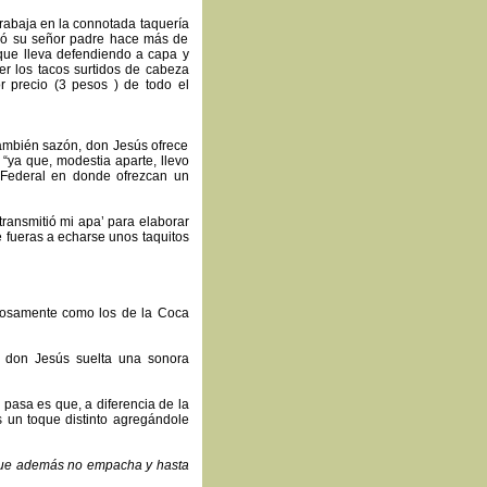
trabaja en la connotada taquería
ndó su señor padre hace más de
que lleva defendiendo a capa y
er los tacos surtidos de cabeza
r precio (3 pesos ) de todo el
 también sazón, don Jesús ofrece
“ya que, modestia aparte, llevo
o Federal en donde ofrezcan un
ransmitió mi apa’ para elaborar
e fueras a echarse unos taquitos
elosamente como los de la Coca
n don Jesús suelta una sonora
pasa es que, a diferencia de la
s un toque distinto agregándole
o que además no empacha y hasta