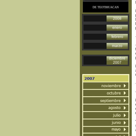
DE TEOTIHUACAN
2008
enero
febrero
marzo
diciembre
2007