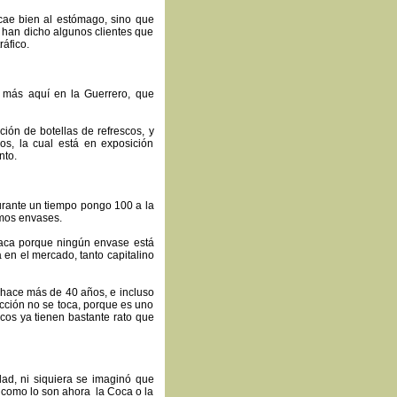
 cae bien al estómago, sino que
 han dicho algunos clientes que
ráfico.
 más aquí en la Guerrero, que
ción de botellas de refrescos, y
s, la cual está en exposición
nto.
urante un tiempo pongo 100 a la
smos envases.
staca porque ningún envase está
 en el mercado, tanto capitalino
hace más de 40 años, e incluso
cción no se toca, porque es uno
scos ya tienen bastante rato que
ad, ni siquiera se imaginó que
a como lo son ahora la Coca o la