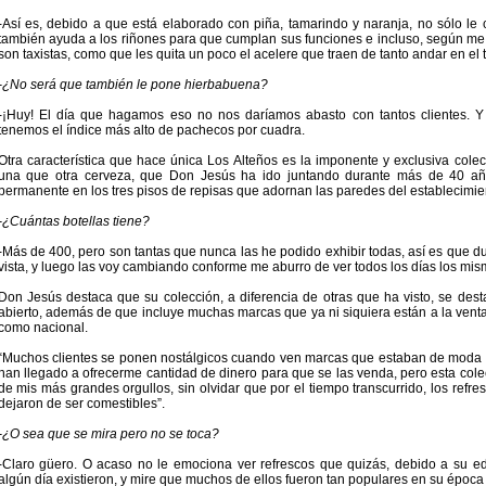
-Así es, debido a que está elaborado con piña, tamarindo y naranja, no sólo le
también ayuda a los riñones para que cumplan sus funciones e incluso, según me
son taxistas, como que les quita un poco el acelere que traen de tanto andar en el t
-¿No será que también le pone hierbabuena?
-¡Huy! El día que hagamos eso no nos daríamos abasto con tantos clientes. Y
tenemos el índice más alto de pachecos por cuadra.
Otra característica que hace única Los Alteños es la imponente y exclusiva colec
una que otra cerveza, que Don Jesús ha ido juntando durante más de 40 año
permanente en los tres pisos de repisas que adornan las paredes del establecimie
-¿Cuántas botellas tiene?
-Más de 400, pero son tantas que nunca las he podido exhibir todas, así es que d
vista, y luego las voy cambiando conforme me aburro de ver todos los días los mi
Don Jesús destaca que su colección, a diferencia de otras que ha visto, se de
abierto, además de que incluye muchas marcas que ya ni siquiera están a la venta
como nacional.
“Muchos clientes se ponen nostálgicos cuando ven marcas que estaban de moda 
han llegado a ofrecerme cantidad de dinero para que se las venda, pero esta cole
de mis más grandes orgullos, sin olvidar que por el tiempo transcurrido, los refre
dejaron de ser comestibles”.
-¿O sea que se mira pero no se toca?
-Claro güero. O acaso no le emociona ver refrescos que quizás, debido a su ed
algún día existieron, y mire que muchos de ellos fueron tan populares en su époc