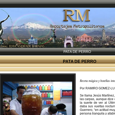
PATA DE PERRO
PATA DE PERRO
Receta mágica y botellas int
Por RAMIRO GOMEZ-L
Se llama Jesús Martínez,
las carpas, aunque dice 
la suerte de ver al
Últi
daba sus vueltas nocturn
Guerrero, “en actitud muy
persona tranquila y afabl