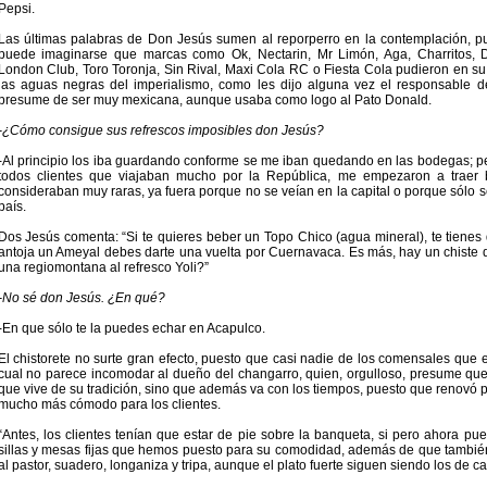
Pepsi.
Las últimas palabras de Don Jesús sumen al reporperro en la contemplación, pu
puede imaginarse que marcas como Ok, Nectarin, Mr Limón, Aga, Charritos, De
London Club, Toro Toronja, Sin Rival, Maxi Cola RC o Fiesta Cola pudieron en su
las aguas negras del imperialismo, como les dijo alguna vez el responsable d
presume de ser muy mexicana, aunque usaba como logo al Pato Donald.
-¿Cómo consigue sus refrescos imposibles don Jesús?
-Al principio los iba guardando conforme se me iban quedando en las bodegas; pe
todos clientes que viajaban mucho por la República, me empezaron a traer 
consideraban muy raras, ya fuera porque no se veían en la capital o porque sólo s
país.
Dos Jesús comenta: “Si te quieres beber un Topo Chico (agua mineral), te tienes q
antoja un Ameyal debes darte una vuelta por Cuernavaca. Es más, hay un chiste 
una regiomontana al refresco Yoli?”
-No sé don Jesús. ¿En qué?
-En que sólo te la puedes echar en Acapulco.
El chistorete no surte gran efecto, puesto que casi nadie de los comensales que es
cual no parece incomodar al dueño del changarro, quien, orgulloso, presume que 
que vive de su tradición, sino que además va con los tiempos, puesto que renovó p
mucho más cómodo para los clientes.
“Antes, los clientes tenían que estar de pie sobre la banqueta, si pero ahora pue
sillas y mesas fijas que hemos puesto para su comodidad, además de que tambié
al pastor, suadero, longaniza y tripa, aunque el plato fuerte siguen siendo los de c