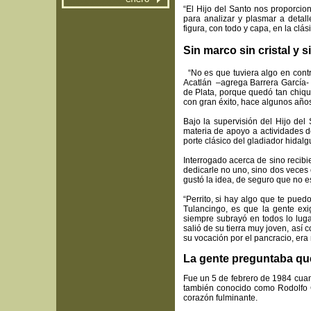
“El Hijo del Santo nos proporcion
para analizar y plasmar a detal
figura, con todo y capa, en la clá
Sin marco sin cristal y si
“No es que tuviera algo en contr
Acatlán –agrega Barrera García- 
de Plata, porque quedó tan chiqu
con gran éxito, hace algunos años,
Bajo la supervisión del Hijo de
materia de apoyo a actividades d
porte clásico del gladiador hidal
Interrogado acerca de sino recibi
dedicarle no uno, sino dos veces
gustó la idea, de seguro que no e
“Perrito, si hay algo que te pued
Tulancingo, es que la gente ex
siempre subrayó en todos lo luga
salió de su tierra muy joven, así
su vocación por el pancracio, er
La gente preguntaba qu
Fue un 5 de febrero de 1984 cuan
también conocido como Rodolfo G
corazón fulminante.