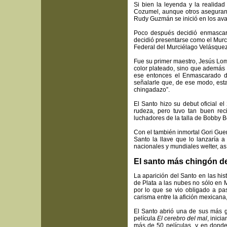
Si bien la leyenda y la realida
Cozumel, aunque otros aseguran 
Rudy Guzmán se inició en los ava
Poco después decidió enmascar
decidió presentarse como el Murcié
Federal del Murciélago Velásquez, 
Fue su primer maestro, Jesús Lome
color plateado, sino que además 
ese entonces el Enmascarado d
señalarle que, de ese modo, esta
chingadazo”.
El Santo hizo su debut oficial e
rudeza, pero tuvo tan buen reci
luchadores de la talla de Bobby 
Con el también inmortal Gori Guer
Santo la llave que lo lanzaría 
nacionales y mundiales welter, a
El santo más chingón de
La aparición del Santo en las his
de Plata a las nubes no sólo en 
por lo que se vio obligado a pa
carisma entre la afición mexicana,
El Santo abrió una de sus más g
película
El cerebro del mal
, inici
más de 50 películas y en donde e