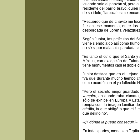
‘cuando sale el panzón sí, pero a
residente del barrio bravo, quien 
de su ídolo, “las cuales me encant
“Recuerdo que de chavito me tocó 
fue en ese momento, entre los g
desbordada de Lorena Velázquez,
Según Junior, las películas del 
viene siendo algo así como humor
no sé si por malas, disparatadas o
“Es tanto el culto que el Santo y
México, con excepción de Tulanc
tiene monumentos casi el doble d
Junior destaca que en el Lejano 
“ya que durante mucho tiempo cr
como ocurrió con el ya fallecido 
“Pero el secreto mejor guardado
vampiro
, en donde roba cámara, 
sólo se exhibe en Europa y Est
rompía con la imagen familiar de 
crédito, lo que obligó a que el fi
qué delirio no”.
-¿Y dónde la puedo conseguir?
-
En todas partes, menos en Tepito