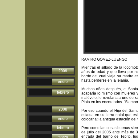
RAMIRO GÓMEZ-LUENGO
Mientras el silbido de la locomo
2009
años de edad y que lleva por no
bordo del cual viaja su madre e
hasta perderse en la lejanía.
enero
Muchos años después, el Santo,
febrero
acabaría lo mismo con mujeres v
malévolo, le revelaría a uno de 
Plata en los encordados: “Siempre
2008
Por eso cuando el Hijo del Sant
estatua en su tierra natal que e
enero
colocarla: la antigua estación del
febrero
Pero como las cosas buenas siemp
de julio del 2005 ante más de 3
entrada del barrio de Tepito, l
marzo