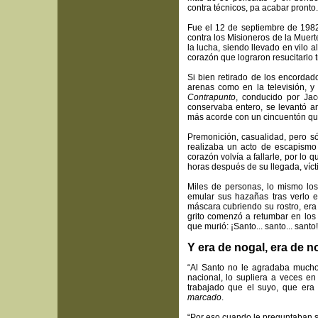
contra técnicos, pa acabar pronto.
Fue el 12 de septiembre de 1982
contra los Misioneros de la Muer
la lucha, siendo llevado en vilo 
corazón que lograron resucitarlo t
Si bien retirado de los encordad
arenas como en la televisión, 
Contrapunto
, conducido por Ja
conservaba entero, se levantó an
más acorde con un cincuentón que
Premonición, casualidad, pero s
realizaba un acto de escapismo e
corazón volvía a fallarle, por lo
horas después de su llegada, víc
Miles de personas, lo mismo los
emular sus hazañas tras verlo e
máscara cubriendo su rostro, era
grito comenzó a retumbar en los
que murió: ¡Santo... santo... santo!
Y era de nogal, era de n
“Al Santo no le agradaba mucho 
nacional, lo supliera a veces en
trabajado que el suyo, que era
marcado
.
“Por eso cuando le preguntaban si