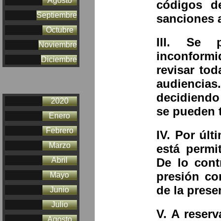
Agosto
códigos d
Septiembre
sanciones a
Octubre
III. Se 
Noviembre
inconformi
Diciembre
revisar tod
audienci
decidiendo
2020
se pueden t
Enero
Febrero
IV. Por últ
Marzo
está permi
De lo cont
Abril
presión co
Mayo
de la prese
Junio
Julio
V. A reserv
Agosto