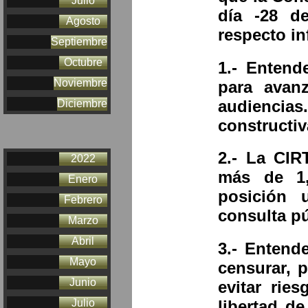
Julio
día -28 d
Agosto
respecto i
Septiembre
Octubre
1.- Entend
Noviembre
para avan
audiencias
Diciembre
constructiv
2.- La CIR
2022
más de 1,2
Enero
posición 
Febrero
consulta pú
Marzo
Abril
3.- Entend
Mayo
censurar, 
Junio
evitar rie
Julio
libertad de