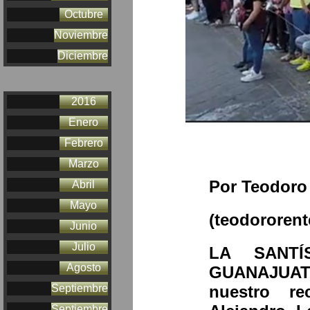
Octubre
Noviembre
Diciembre
2016
Enero
Febrero
Marzo
Por Teodoro
Abril
Mayo
(teodororen
Junio
Julio
LA SANTÍ
Agosto
GUANAJUATO
nuestro re
Septiembre
Septiembre