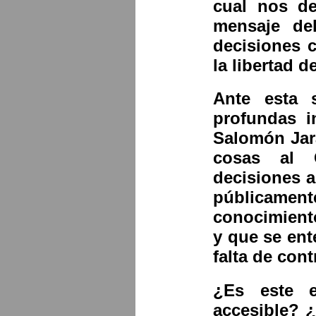
cual nos de
mensaje de
decisiones c
la libertad d
Ante esta s
profundas i
Salomón Jara
cosas al 
decisiones 
públicamente
conocimiento
y que se ent
falta de cont
¿Es este e
accesible? ¿