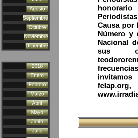
honorario
Agosto
Periodist
Septiembre
Causa por 
Octubre
Número y d
Noviembre
Nacional d
Diciembre
sus co
teodororen
2018
frecuencias
invitamos
Enero
felap.or
Febrero
www.irradi
Marzo
Abril
Mayo
Junio
Julio