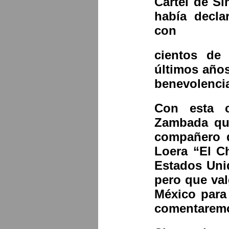
Cártel de S
había decla
con
cientos de 
últimos años
benevolencia
Con esta 
Zambada que
compañero 
Loera “El C
Estados Uni
pero que val
México para
comentarem