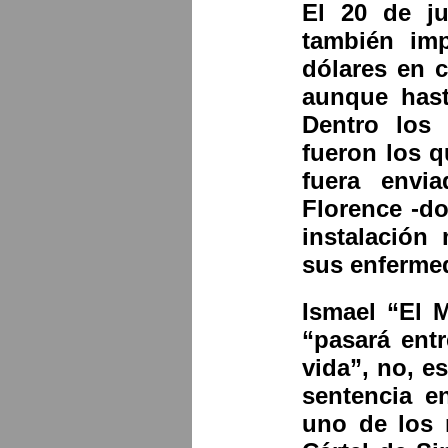
El 20 de ju
también im
dólares en c
aunque hast
Dentro los 
fueron los q
fuera envi
Florence -d
instalación
sus enfermed
Ismael “El 
“pasará ent
vida”, no, e
sentencia e
uno de los 