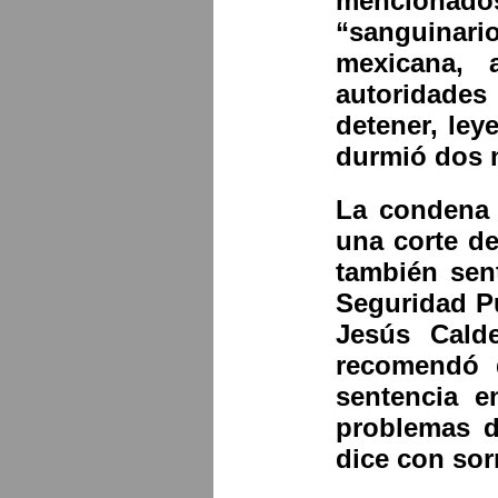
mencionados
“sanguinar
mexicana, 
autoridade
detener, le
durmió dos 
La condena 
una corte de
también sen
Seguridad Pú
Jesús Cald
recomendó 
sentencia e
problemas d
dice con sor