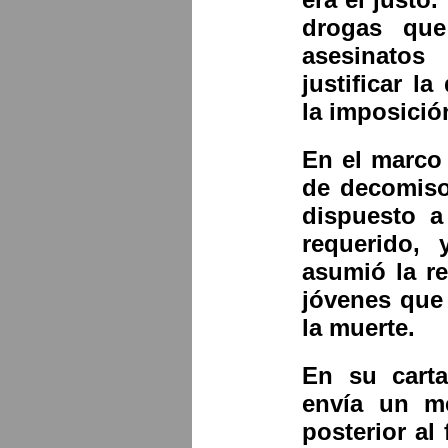
drogas que
asesinato
justificar l
la imposició
En el marco 
de decomiso
dispuesto a
requerido, 
asumió la re
jóvenes que 
la muerte.
En su cart
envía un m
posterior al