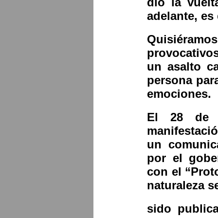
dio la vuel
adelante, es
Quisiéramos
provocativo
un asalto c
persona para
emociones.
El 28 de 
manifestació
un comunic
por el gobe
con el “Prot
naturaleza 
sido public