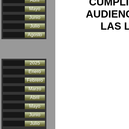
CUMPLI
Abril
Mayo
AUDIEN
Junio
LAS 
Julio
Agosto
2025
Enero
Febrero
Marzo
Abril
Mayo
Junio
Julio