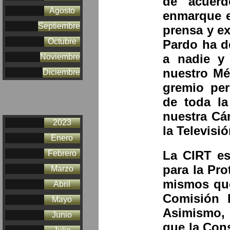
de acuer
Agosto
enmarque en
Septiembre
prensa y e
Octubre
Pardo ha d
a nadie y
Noviembre
nuestro Méx
Diciembre
gremio per
de toda la
nuestra Cám
2023
la Televisi
Enero
La CIRT es
Febrero
para la Pro
Marzo
mismos que
Abril
Comisión 
Mayo
Asimismo, 
Junio
que la Cons