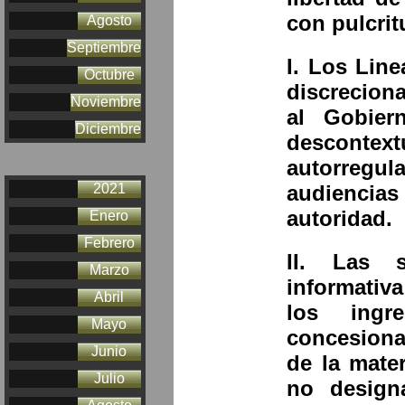
con pulcrit
Agosto
Septiembre
I. Los Lin
Octubre
discreciona
Noviembre
al Gobier
Diciembre
descontext
autorregu
2021
audiencia
autoridad.
Enero
Febrero
II. Las 
Marzo
informativ
Abril
los ingr
Mayo
concesiona
Junio
de la mate
Julio
no designa