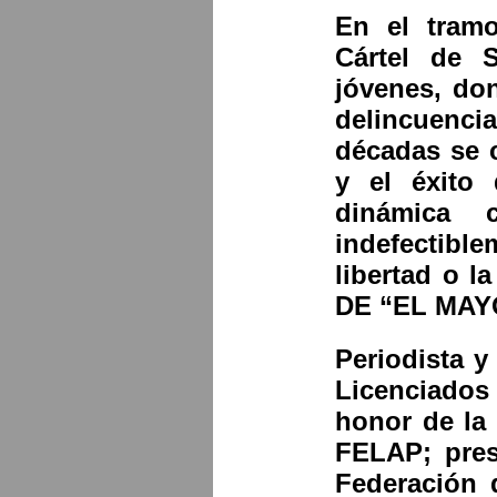
En el tramo
Cártel de 
jóvenes, don
delincuenc
décadas se c
y el éxito 
dinámica 
indefectibl
libertad o
DE “EL MAY
Periodista y
Licenciados
honor de la
FELAP; pres
Federación 