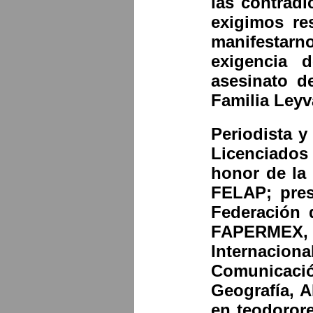
las contradi
exigimos re
manifestar
exigencia d
asesinato d
Familia Leyv
Periodista y
Licenciados
honor de la
FELAP; pres
Federación 
FAPERMEX, 
Internacio
Comunicació
Geografía, 
en teodoror