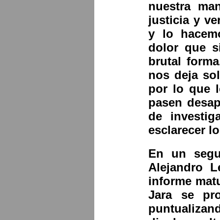
nuestra man
justicia y v
y lo hacem
dolor que s
brutal form
nos deja sol
por lo que 
pasen desap
de investig
esclarecer l
En un segu
Alejandro L
informe matu
Jara se pro
puntualizan