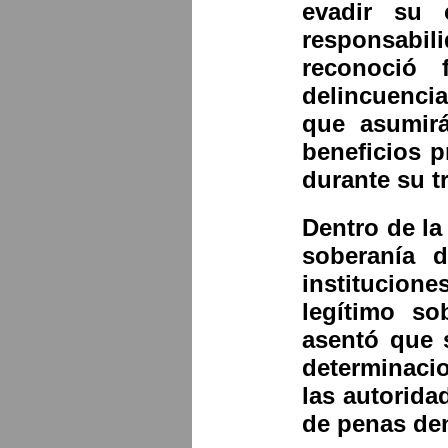
evadir su
responsabi
reconoció 
delincuencia
que asumirá
beneficios p
durante su tr
Dentro de la
soberanía 
institucione
legítimo so
asentó que 
determinaci
las autorid
de penas den