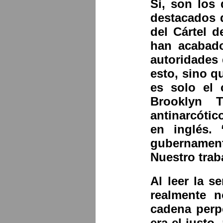
Si, son los
destacados d
del Cártel d
han acabado
autoridades
esto, sino q
es solo el 
Brooklyn T
antinarcóti
en inglés. 
gubernament
Nuestro trab
Al leer la s
realmente 
cadena perp
era el justo