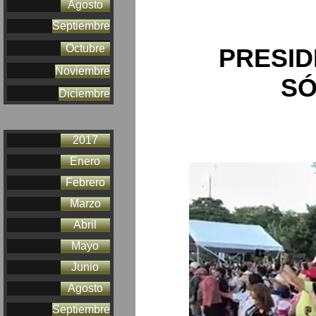
Agosto
Septiembre
Octubre
PRESID
Noviembre
SÓ
Diciembre
2017
Enero
Febrero
Marzo
Abril
Mayo
Junio
Agosto
Septiembre