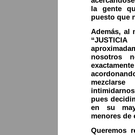
acercándose
la gente q
puesto que n
Además, al 
“JUSTICI
aproximada
nosotros 
exactament
acordonand
mezclarse
intimidarno
pues decidi
en su may
menores de 
Queremos re