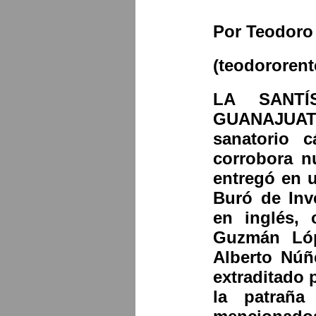
Por Teodoro
(teodororen
LA SANTÍ
GUANAJUAT
sanatorio 
corrobora n
entregó en 
Buró de Inv
en inglés,
Guzmán Lóp
Alberto Núñ
extraditado 
la patrañ