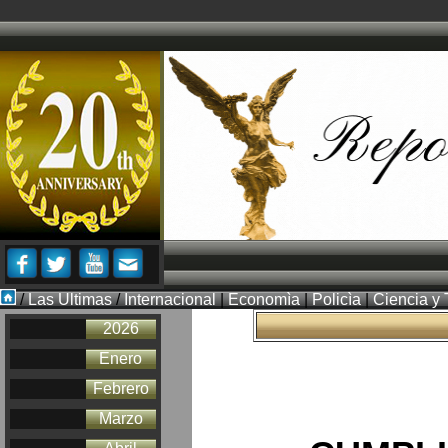
/
Las Ultimas
/
Internacional
|
Economìa
|
Policìa
|
Ciencia y 
2026
Enero
Febrero
Marzo