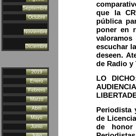
comparativ
Septiembre
que la CR
Octubre
pública pa
poner en r
Noviembre
valoramos 
escuchar l
Diciembre
deseen. At
de Radio y 
2019
LO DICHO
Enero
AUDIENC
Febrero
LIBERTADE
Marzo
Periodista 
Abril
de Licenci
Mayo
de honor 
Junio
Periodista
Julio