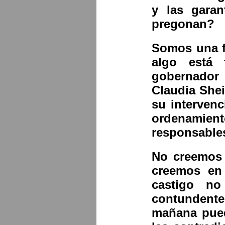
y las garan
pregonan?
Somos una fa
algo está 
gobernador
Claudia She
su interven
ordenamient
responsables
No creemos 
creemos en 
castigo n
contundent
mañana pued