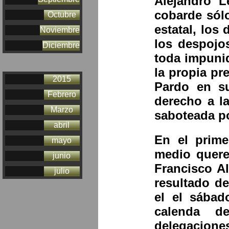
Alejandro L
cobarde sól
Octubre
estatal, los
Noviembre
los despojo
Diciembre
toda impunid
la propia pr
2015
Pardo en su
Febrero
derecho a la
Marzo
saboteada p
abril
En el prime
mayo
medio quere
junio
Francisco A
julio
resultado d
el el sábad
calenda d
delegacione