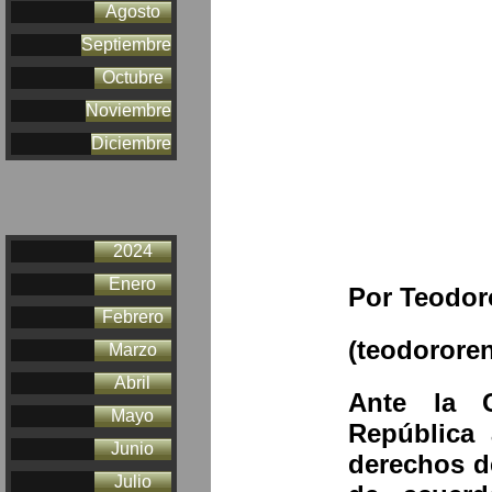
Agosto
Septiembre
Octubre
Noviembre
Diciembre
2024
Enero
Por Teodor
Febrero
(teodorore
Marzo
Abril
Ante la C
Mayo
República 
Junio
derechos d
Julio