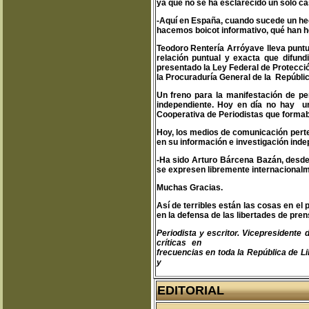
ya que no se ha esclarecido un solo ca
-Aquí en España, cuando sucede un hec
hacemos boicot informativo, qué han h
Teodoro Rentería Arróyave lleva puntu
relación puntual y exacta que difun
presentado la Ley Federal de Protecci
la Procuraduría General de la República
Un freno para la manifestación de pe
independiente. Hoy en día no hay u
Cooperativa de Periodistas que formaba
Hoy, los medios de comunicación perte
en su información e investigación inde
-Ha sido Arturo Bárcena Bazán, desde
se expresen libremente internacionalm
Muchas Gracias.
Así de terribles están las cosas en el p
en la defensa de las libertades de pren
Periodista y escritor. Vicepresident
críticas en
teodoro@libertas.com.mx
frecuencias en toda la República de Li
y
www.clubprimeraplana.com.m
EDITORIAL