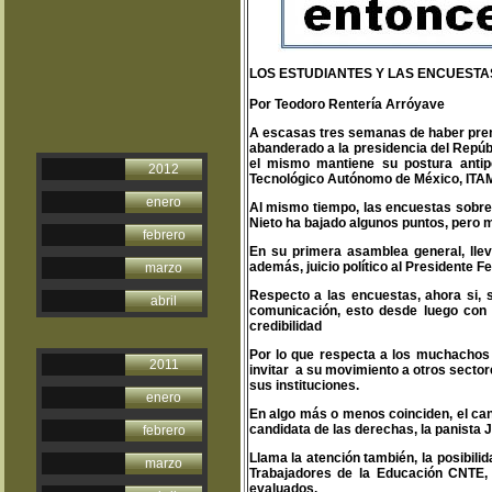
LOS ESTUDIANTES Y LAS ENCUESTA
Por Teodoro Rentería Arróyave
A escasas tres semanas de haber prendi
abanderado a la presidencia del Repúbl
el mismo mantiene su postura antipe
2012
Tecnológico Autónomo de México, ITAM
enero
Al mismo tiempo, las encuestas sobre
Nieto ha bajado algunos puntos, pero m
febrero
En su primera asamblea general, llev
además, juicio político al Presidente F
marzo
Respecto a las encuestas, ahora si, s
abril
comunicación, esto desde luego con 
credibilidad
Por lo que respecta a los muchachos 
2011
invitar a su movimiento a otros sector
sus instituciones.
enero
En algo más o menos coinciden, el can
candidata de las derechas, la panista 
febrero
Llama la atención también, la posibil
marzo
Trabajadores de la Educación CNTE, 
evaluados.