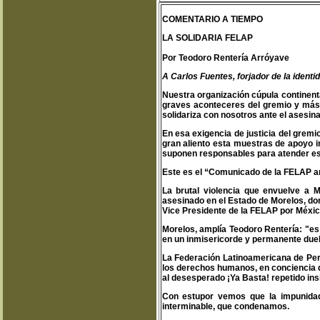
COMENTARIO A TIEMPO
LA SOLIDARIA FELAP
Por Teodoro Rentería Arróyave
A Carlos Fuentes, forjador de la identi
Nuestra organización cúpula continent
graves aconteceres del gremio y más 
solidariza con nosotros ante el asesi
En esa exigencia de justicia del gremi
gran aliento esta muestras de apoyo 
suponen responsables para atender est
Este es el “Comunicado de la FELAP ant
La brutal violencia que envuelve a M
asesinado en el Estado de Morelos, do
Vice Presidente de la FELAP por Méxic
Morelos, amplía Teodoro Rentería: "es
en un inmisericorde y permanente duel
La Federación Latinoamericana de Peri
los derechos humanos, en conciencia de
al desesperado ¡Ya Basta! repetido ins
Con estupor vemos que la impunidad
interminable, que condenamos.