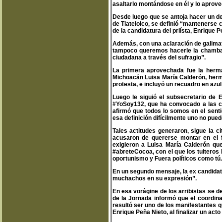
asaltarlo montándose en él y lo aprove
Desde luego que se antoja hacer un de
de Tlatelolco, se definió “mantenerse c
de la candidatura del priísta, Enrique P
Además, con una aclaración de galimat
tampoco queremos hacerle la chamba a
ciudadana a través del sufragio”.
La primera aprovechada fue la herma
Michoacán Luisa María Calderón, herma
protesta, e incluyó un recuadro en azul
Luego le siguió el subsecretario de E
#YoSoy132, que ha convocado a las ca
afirmó que todos lo somos en el sen
esa definición difícilmente uno no pued
Tales actitudes generaron, sigue la c
acusaron de quererse montar en el 
exigieron a Luisa María Calderón qu
#abreteCocoa, con el que los tuitero
oportunismo y Fuera políticos como tú.
En un segundo mensaje, la ex candidat
muchachos en su expresión”.
En esa vorágine de los arribistas se 
de la Jornada informó que el coordina
resultó ser uno de los manifestantes q
Enrique Peña Nieto, al finalizar un acto