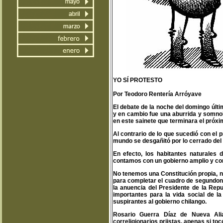
YO SÍ PROTESTO
Por Teodoro Rentería Arróyave
El debate de la noche del domingo últim
y en cambio fue una aburrida y somnol
en este sainete que terminara el próxi
Al contrario de lo que sucedió con el p
mundo se desgañitó por lo cerrado del
En efecto, los habitantes naturales
contamos con un gobierno amplio y con
No tenemos una Constitución propia, 
para completar el cuadro de segundone
la anuencia del Presidente de la Rep
importantes para la vida social de l
suspirantes al gobierno chilango.
Rosario Guerra Díaz de Nueva Alia
correligionarios priistas, apenas si toc