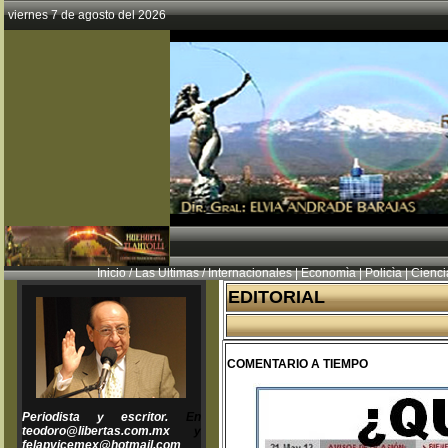
viernes 7 de agosto del 2026
Inicio
/
Las Ultimas
/
Internacionales
|
Economìa
|
Policìa
|
Cienci
EDITORIAL
COMENTARIO A TIEMPO
Periodista y escritor.
En
teodoro@libertas.com.mx
y
felapvicemex@hotmail.com