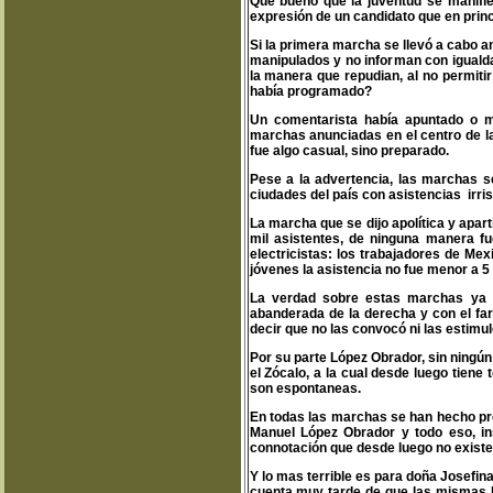
Que bueno que la juventud se manifies
expresión de un candidato que en princi
Si la primera marcha se llevó a cabo an
manipulados y no informan con igualda
la manera que repudian, al no permitir 
había programado?
Un comentarista había apuntado o m
marchas anunciadas en el centro de la 
fue algo casual, sino preparado.
Pese a la advertencia, las marchas se
ciudades del país con asistencias irris
La marcha que se dijo apolítica y apar
mil asistentes, de ninguna manera fu
electricistas: los trabajadores de Me
jóvenes la asistencia no fue menor a 5
La verdad sobre estas marchas ya e
abanderada de la derecha y con el fard
decir que no las convocó ni las estimu
Por su parte López Obrador, sin ningún
el Zócalo, a la cual desde luego tiene
son espontaneas.
En todas las marchas se han hecho pre
Manuel López Obrador y todo eso, ins
connotación que desde luego no existe
Y lo mas terrible es para doña Josefi
cuenta muy tarde de que las mismas be