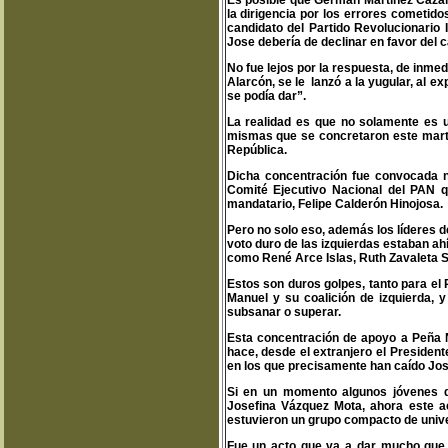
Es posible que Germán Martínez Cázare
la dirigencia por los errores cometido
candidato del Partido Revolucionario 
Jose debería de declinar en favor del
No fue lejos por la respuesta, de inmed
Alarcón, se le lanzó a la yugular, al e
se podía dar”.
La realidad es que no solamente es u
mismas que se concretaron este martes
República.
Dicha concentración fue convocada 
Comité Ejecutivo Nacional del PAN q
mandatario, Felipe Calderón Hinojosa.
Pero no solo eso, además los líderes 
voto duro de las izquierdas estaban ahí
como René Arce Islas, Ruth Zavaleta S
Estos son duros golpes, tanto para el
Manuel y su coalición de izquierda, y
subsanar o superar.
Esta concentración de apoyo a Peña 
hace, desde el extranjero el President
en los que precisamente han caído Jo
Si en un momento algunos jóvenes d
Josefina Vázquez Mota, ahora este ac
estuvieron un grupo compacto de univer
Fue un acto que va a dar mucho que 