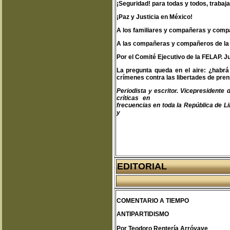
¡Seguridad! para todas y todos, trabaj
¡Paz y Justicia en México!
A los familiares y compañeras y compa
A las compañeras y compañeros de la 
Por el Comité Ejecutivo de la FELAP. 
La pregunta queda en el aire: ¿habrá
crímenes contra las libertades de pre
Periodista y escritor. Vicepresident
críticas en
teodoro@libertas.com.mx
frecuencias en toda la República de Li
y
www.clubprimeraplana.com.m
EDITORIAL
COMENTARIO A TIEMPO
ANTIPARTIDISMO
Por Teodoro Rentería Arróyave