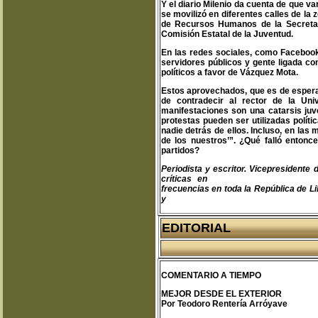
Y el diario Milenio da cuenta de que v
se movilizó en diferentes calles de la 
de Recursos Humanos de la Secretari
Comisión Estatal de la Juventud.
En las redes sociales, como Facebook,
servidores públicos y gente ligada co
políticos a favor de Vázquez Mota.
Estos aprovechados, que es de espera
de contradecir al rector de la Un
manifestaciones son una catarsis juv
protestas pueden ser utilizadas polít
nadie detrás de ellos. Incluso, en las
de los nuestros’”. ¿Qué falló entonc
partidos?
Periodista y escritor. Vicepresident
críticas en
teodoro@libertas.com.mx
frecuencias en toda la República de Li
y
www.clubprimeraplana.com.m
EDITORIAL
COMENTARIO A TIEMPO
MEJOR DESDE EL EXTERIOR
Por Teodoro Rentería Arróyave