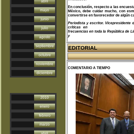
abril
En conclusión, respecto a las encuesta
mayo
México, debe cuidar mucho, con esme
convertirse en favorecedor de algún ca
junio
Periodista y escritor. Vicepresident
críticas en
teodoro@libertas.com.mx
julio
frecuencias en toda la República de Li
y
www.clubprimeraplana.com.m
agosto
septiembre
EDITORIAL
octubre
noviembre
COMENTARIO A TIEMPO
diciembre
2010
enero
febrero
marzo
abril