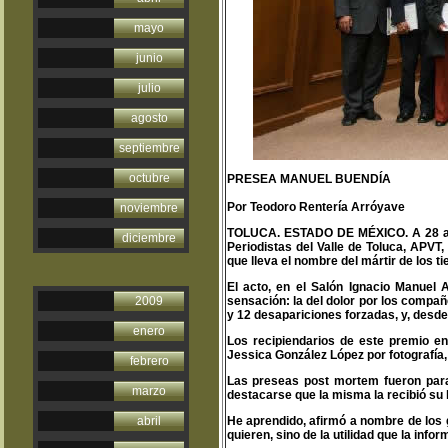
mayo
junio
julio
agosto
septiembre
octubre
PRESEA MANUEL BUENDÍA
Por Teodoro Rentería Arróyave
noviembre
TOLUCA. ESTADO DE MÉXICO. A 28 año
diciembre
Periodistas del Valle de Toluca, APVT
que lleva el nombre del mártir de los t
El acto, en el Salón Ignacio Manuel
2009
sensación: la del dolor por los compa
y 12 desapariciones forzadas, y, desde 
enero
Los recipiendarios de este premio e
Jessica González López por fotografía,
febrero
Las preseas post mortem fueron para 
marzo
destacarse que la misma la recibió su 
abril
He aprendido, afirmó a nombre de los 
quieren, sino de la utilidad que la in