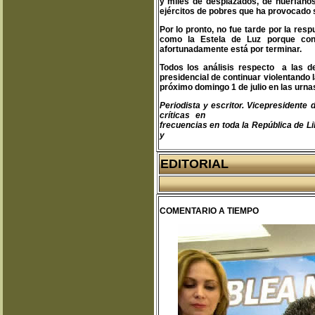
y miles de desplazados, de huérfanos
ejércitos de pobres que ha provocado 
Por lo pronto, no fue tarde por la re
como la Estela de Luz porque con
afortunadamente está por terminar.
Todos los análisis respecto a las d
presidencial de continuar violentando 
próximo domingo 1 de julio en las urna
Periodista y escritor. Vicepresident
críticas en
teodoro@libertas.com.mx
frecuencias en toda la República de Li
y
www.clubprimeraplana.com.m
EDITORIAL
COMENTARIO A TIEMPO