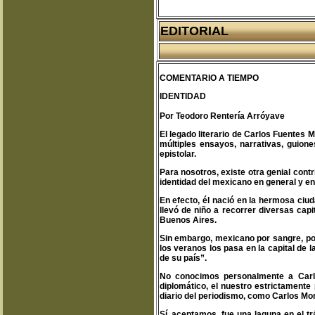
EDITORIAL
COMENTARIO A TIEMPO
IDENTIDAD
Por Teodoro Rentería Arróyave
El legado literario de Carlos Fuentes
múltiples ensayos, narrativas, guione
epistolar.
Para nosotros, existe otra genial contri
identidad del mexicano en general y en l
En efecto, él nació en la hermosa ciu
llevó de niño a recorrer diversas cap
Buenos Aires.
Sin embargo, mexicano por sangre, po
los veranos los pasa en la capital de 
de su país”.
No conocimos personalmente a Carlos 
diplomático, el nuestro estrictamente
diario del periodismo, como Carlos Mon
Sí, aceptamos, fue una laguna en el t