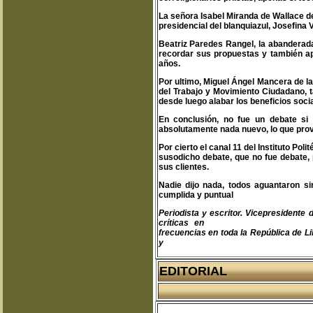
La señora Isabel Miranda de Wallace d
presidencial del blanquiazul, Josefina
Beatriz Paredes Rangel, la abanderada
recordar sus propuestas y también ap
años.
Por ultimo, Miguel Ángel Mancera de l
del Trabajo y Movimiento Ciudadano, 
desde luego alabar los beneficios soci
En conclusión, no fue un debate si 
absolutamente nada nuevo, lo que pro
Por cierto el canal 11 del Instituto Pol
susodicho debate, que no fue debate, 
sus clientes.
Nadie dijo nada, todos aguantaron si
cumplida y puntual
Periodista y escritor. Vicepresident
críticas en
teodoro@libertas.com.mx
frecuencias en toda la República de Li
y
www.clubprimeraplana.com.m
EDITORIAL