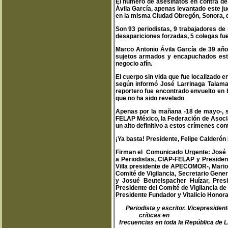
El número de asesinatos en contra de 
Ávila García, apenas levantado este 
en la misma Ciudad Obregón, Sonora, de
Son 93 periodistas, 9 trabajadores de
desapariciones forzadas, 5 colegas fu
Marco Antonio Ávila García de 39 años
sujetos armados y encapuchados este 
negocio afín.
El cuerpo sin vida que fue localizado 
según informó José Larrinaga Talaman
reportero fue encontrado envuelto en
que no ha sido revelado
Apenas por la mañana -18 de mayo-, s
FELAP México, la Federación de Asocia
un alto definitivo a estos crímenes con
¡Ya basta! Presidente, Felipe Calderón
Firman el Comunicado Urgente: José A
a Periodistas, CIAP-FELAP y Presid
Villa presidente de APECOMOR-, Mario 
Comité de Vigilancia, Secretario Gene
y Josué Beutelspacher Huízar, Pres
Presidente del Comité de Vigilancia d
Presidente Fundador y Vitalicio Hono
Periodista y escritor. Vicepreside
críticas en
teodoro@libertas.
frecuencias en toda la República de L