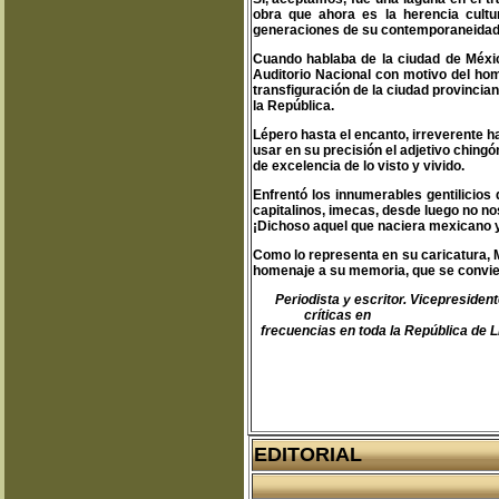
obra que ahora es la herencia cult
generaciones de su contemporaneidad s
Cuando hablaba de la ciudad de Méxic
Auditorio Nacional con motivo del hom
transfiguración de la ciudad provincian
la República.
Lépero hasta el encanto, irreverente h
usar en su precisión el adjetivo chingó
de excelencia de lo visto y vivido.
Enfrentó los innumerables gentilicios
capitalinos, imecas, desde luego no no
¡Dichoso aquel que naciera mexicano y
Como lo representa en su caricatura, 
homenaje a su memoria, que se conviert
Periodista y escritor. Vicepreside
críticas en
teodoro@libertas.
frecuencias en toda la República de L
EDITORIAL