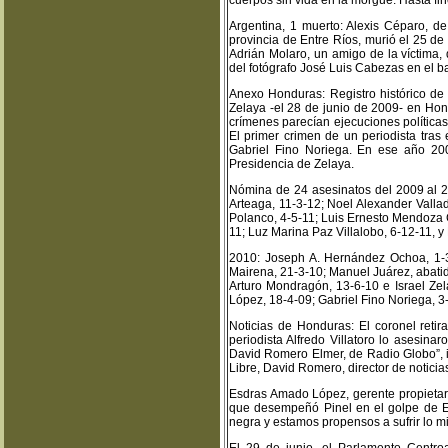
cuerpos sin vida en la morgue. Hasta fi
Argentina, 1 muerto: Alexis Céparo, d
provincia de Entre Ríos, murió el 25 de
Adrián Molaro, un amigo de la víctima
del fotógrafo José Luis Cabezas en el b
Anexo Honduras: Registro histórico de
Zelaya -el 28 de junio de 2009- en Hon
crímenes parecían ejecuciones políticas 
El primer crimen de un periodista tras 
Gabriel Fino Noriega. En ese año 200
Presidencia de Zelaya.
Nómina de 24 asesinatos del 2009 al 2
Arteaga, 11-3-12; Noel Alexander Vallad
Polanco, 4-5-11; Luis Ernesto Mendoza C
11; Luz Marina Paz Villalobo, 6-12-11, y
2010: Joseph A. Hernández Ochoa, 1-3
Mairena, 21-3-10; Manuel Juárez, abati
Arturo Mondragón, 13-6-10 e Israel Ze
López, 18-4-09; Gabriel Fino Noriega, 3
Noticias de Honduras: El coronel retira
periodista Alfredo Villatoro lo asesin
David Romero Elmer, de Radio Globo”, i
Libre, David Romero, director de notici
Esdras Amado López, gerente propietari
que desempeñó Pinel en el golpe de Es
negra y estamos propensos a sufrir lo mi