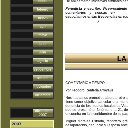
enero
De ahí partieron iniciativas similares 
Periodista y escritor. Vicepresiden
febrero
comentarios y críticas en
teodo
escuchamos en las frecuencias en toda
marzo
www.fapermex.mx
, y
www.cluaplana.
abril
mayo
junio
julio
LA
agosto
septiembre
octubre
COMENTARIO A TIEMPO
noviembre
Por Teodoro Rentería Arróyave
diciembre
Nos habíamos prometido abordar otro tem
tiene como objetivo cancelar o al meno
denuncia de los medios locales de Vera
que se presentó el fenómeno, a 21, de
diciembre
encuentra en la incertidumbre de su p
2007
Miguel Morales Estrada, reportero gr
desaparecido, denuncio su esposa ante 