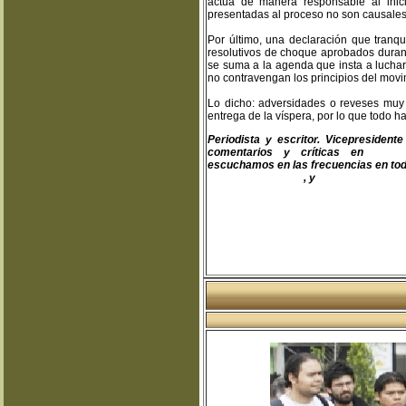
actúa de manera responsable al inic
presentadas al proceso no son causales 
Por último, una declaración que tranq
resolutivos de choque aprobados duran
se suma a la agenda que insta a luchar
no contravengan los principios del movimi
Lo dicho: adversidades o reveses muy
entrega de la víspera, por lo que todo h
Periodista y escritor. Vicepresiden
comentarios y críticas en
teodo
escuchamos en las frecuencias en toda
www.fapermex.mx
, y
www.cluaplana.