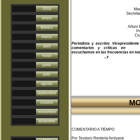
2010
Ma
Secre
enero
Artu
febrero
P
C
marzo
Periodista y escritor. Vicepresiden
abril
comentarios y críticas en
teodo
escuchamos en las frecuencias en toda
mayo
www.fapermex.mx
, y
www.cluaplana.
junio
julio
agosto
septiembre
MO
octubre
noviembre
diciembre
COMENTARIO A TIEMPO
Por Teodoro Rentería Arróyave