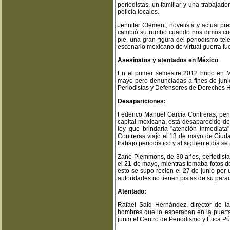
periodistas, un familiar y una trabajado
policía locales.
Jennifer Clement, novelista y actual p
cambió su rumbo cuando nos dimos cue
pie, una gran figura del periodismo te
escenario mexicano de virtual guerra fu
Asesinatos y atentados en México
En el primer semestre 2012 hubo en Mé
mayo pero denunciadas a fines de juni
Periodistas y Defensores de Derechos H
Desapariciones:
Federico Manuel García Contreras, perio
capital mexicana, está desaparecido d
ley que brindaría "atención inmediata
Contreras viajó el 13 de mayo de Ciud
trabajo periodístico y al siguiente día se
Zane Plemmons, de 30 años, periodista
el 21 de mayo, mientras tomaba fotos d
esto se supo recién el 27 de junio por
autoridades no tienen pistas de su para
Atentado:
Rafael Said Hernández, director de la
hombres que lo esperaban en la puerta 
junio el Centro de Periodismo y Ética Pú