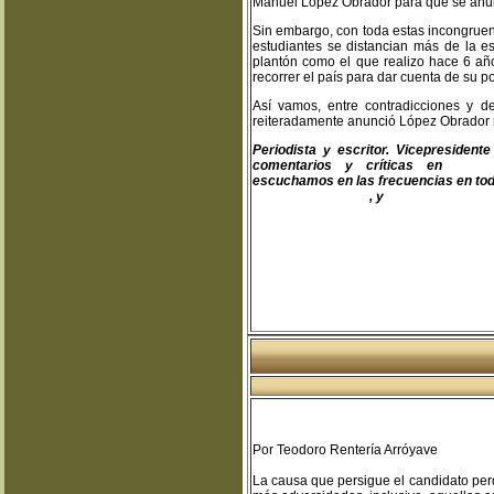
Manuel López Obrador para que se anular
Sin embargo, con toda estas incongruen
estudiantes se distancian más de la e
plantón como el que realizo hace 6 añ
recorrer el país para dar cuenta de su po
Así vamos, entre contradicciones y de
reiteradamente anunció López Obrador no
Periodista y escritor. Vicepresiden
comentarios y críticas en
teodo
escuchamos en las frecuencias en toda
www.fapermex.mx
, y
www.cluaplana.
Por Teodoro Rentería Arróyave
La causa que persigue el candidato pe