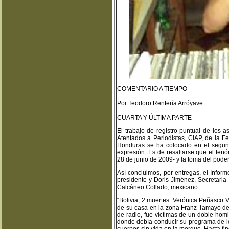
COMENTARIO A TIEMPO
Por Teodoro Rentería Arróyave
CUARTA Y ÚLTIMA PARTE
El trabajo de registro puntual de los
Atentados a Periodistas, CIAP, de la 
Honduras se ha colocado en el segund
expresión. Es de resaltarse que el fenó
28 de junio de 2009- y la toma del poder 
Así concluimos, por entregas, el Info
presidente y Doris Jiménez, Secretaria
Calcáneo Collado, mexicano:
“Bolivia, 2 muertes: Verónica Peñasco Ví
de su casa en la zona Franz Tamayo de 
de radio, fue víctimas de un doble homi
donde debía conducir su programa de l