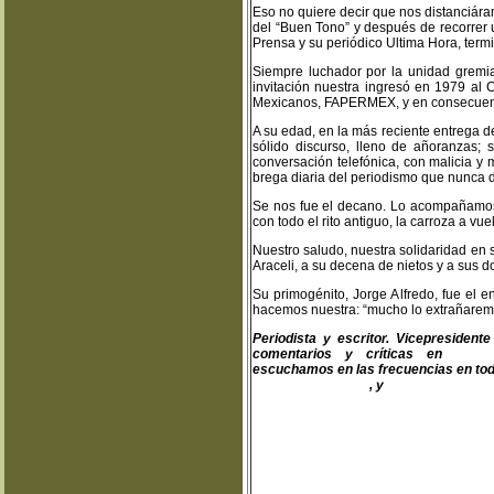
Eso no quiere decir que nos distanciá
del “Buen Tono” y después de recorrer u
Prensa y su periódico Ultima Hora, termi
Siempre luchador por la unidad gremia
invitación nuestra ingresó en 1979 al 
Mexicanos, FAPERMEX, y en consecuenc
A su edad, en la más reciente entrega d
sólido discurso, lleno de añoranzas
conversación telefónica, con malicia y 
brega diaria del periodismo que nunca d
Se nos fue el decano. Lo acompañamos 
con todo el rito antiguo, la carroza a vu
Nuestro saludo, nuestra solidaridad en s
Araceli, a su decena de nietos y a sus d
Su primogénito, Jorge Alfredo, fue el e
hacemos nuestra: “mucho lo extrañaremo
Periodista y escritor. Vicepresiden
comentarios y críticas en
teodo
escuchamos en las frecuencias en toda
www.fapermex.mx
, y
www.cluaplana.