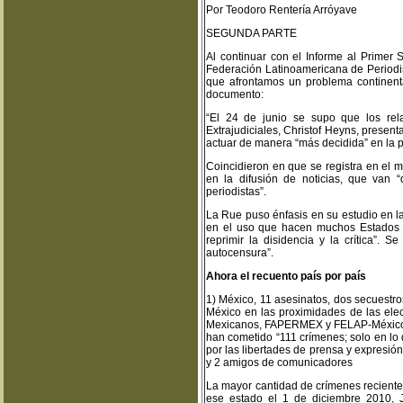
Por Teodoro Rentería Arróyave
SEGUNDA PARTE
Al continuar con el Informe al Primer
Federación Latinoamericana de Periodi
que afrontamos un problema continenta
documento:
“El 24 de junio se supo que los rel
Extrajudiciales, Christof Heyns, prese
actuar de manera “más decidida” en la pr
Coincidieron en que se registra en el 
en la difusión de noticias, que van “
periodistas”.
La Rue puso énfasis en su estudio en la
en el uso que hacen muchos Estados de
reprimir la disidencia y la crítica”.
autocensura”.
Ahora el recuento país por país
1) México, 11 asesinatos, dos secuestros
México en las proximidades de las elec
Mexicanos, FAPERMEX y FELAP-México, e
han cometido “111 crímenes; solo en lo 
por las libertades de prensa y expresión
y 2 amigos de comunicadores
La mayor cantidad de crímenes reciente
ese estado el 1 de diciembre 2010, J