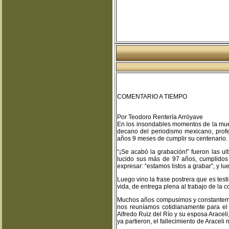
COMENTARIO A TIEMPO
Por Teodoro Rentería Arróyave
En los insondables momentos de la mue
decano del periodismo mexicano, profe
años 9 meses de cumplir su centenario.
“¡Se acabó la grabación!” fueron las u
lucido sus más de 97 años, cumplidos e
expresar: “estamos listos a grabar”, y l
Luego vino la frase postrera que es te
vida, de entrega plena al trabajo de la 
Muchos años compusimos y constantemen
nos reuníamos cotidianamente para el 
Alfredo Ruiz del Río y su esposa Araceli
ya partieron, el fallecimiento de Araceli