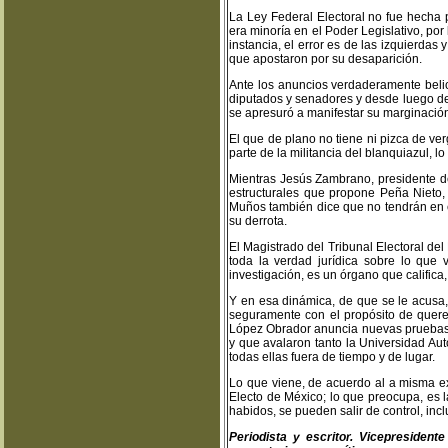
La Ley Federal Electoral no fue hecha p
era minoría en el Poder Legislativo, por
instancia, el error es de las izquierdas 
que apostaron por su desaparición.
Ante los anuncios verdaderamente beli
diputados y senadores y desde luego del
se apresuró a manifestar su marginación
El que de plano no tiene ni pizca de ve
parte de la militancia del blanquiazul, l
Mientras Jesús Zambrano, presidente de
estructurales que propone Peña Nieto
Muños también dice que no tendrán en e
su derrota.
El Magistrado del Tribunal Electoral de
toda la verdad jurídica sobre lo que
investigación, es un órgano que califica
Y en esa dinámica, de que se le acusa,
seguramente con el propósito de quere
López Obrador anuncia nuevas pruebas co
y que avalaron tanto la Universidad A
todas ellas fuera de tiempo y de lugar.
Lo que viene, de acuerdo al a misma ex
Electo de México; lo que preocupa, es l
habidos, se pueden salir de control, in
Periodista y escritor. Vicepresiden