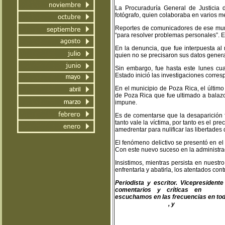
La Procuraduría General de Justicia d
fotógrafo, quien colaboraba en varios 
Reportes de comunicadores de ese munic
“para resolver problemas personales”. E
En la denuncia, que fue interpuesta al
quien no se precisaron sus datos genera
Sin embargo, fue hasta este lunes cuan
Estado inició las investigaciones corres
En el municipio de Poza Rica, el último
de Poza Rica que fue ultimado a balazo
impune.
Es de comentarse que la desaparición fo
tanto vale la víctima, por tanto es el pre
amedrentar para nulificar las libertades
El fenómeno delictivo se presentó en el
Con este nuevo suceso en la administra
Insistimos, mientras persista en nuestr
enfrentarla y abatirla, los atentados con
Periodista y escritor. Vicepresiden
comentarios y críticas en
teodo
escuchamos en las frecuencias en toda
www.fapermex.mx
, y
www.cluaplana.