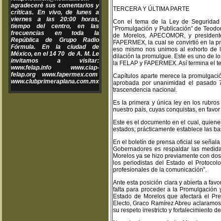
agradeceré sus comentarios y
TERCERA Y ÚLTIMA PARTE
críticas. En vivo, de lunes a
viernes a las 20:00 horas,
Con el tema de la Ley de Seguridad So
tiempo del centro, en las
“Promulgación y Publicación” de Teodor
frecuencias en toda la
de Morelos, APECOMOR, y presidente 
República de Grupo Radio
FAPERMEX, la cual se convirtió en la pr
Fórmula. En la ciudad de
eso mismo nos unimos al exhorto de 
México, en el 14 70 de A. M. Le
dilación la promulgue. Este es uno de l
invitamos a visitar:
la FELAP y FAPERMEX. Así termina el te
www.felap.info
,
www.ciap-
felap.org
,
www.fapermex.com
,
Capítulos aparte merece la promulgación
www.clubprimeraplana.com.mx
aprobada por unanimidad el pasado 7
trascendencia nacional.
Es la primera y única ley en los rubro
nuestro país, cuyas conquistas, en favor
Este es el documento en el cual, quiene
estados; prácticamente establece las ba
En el boletín de prensa oficial se seña
Gobernadores es respaldar las medida
Morelos ya se hizo previamente con do
los periodistas del Estado el Protoco
profesionales de la comunicación”.
Ante esta posición clara y abierta a fav
falta para proceder a la Promulgación y
Estado de Morelos que afectará el Pre
Electo, Graco Ramírez Abreu aclaramos
su respeto irrestricto y fortalecimiento 