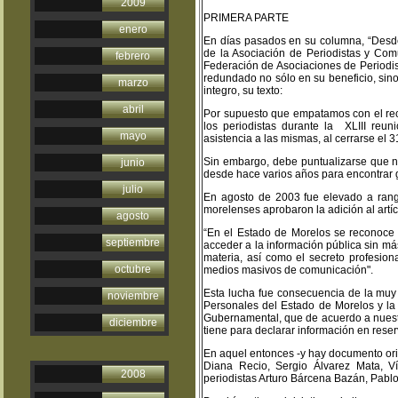
2009
PRIMERA PARTE
enero
En días pasados en su columna, “Desde 
de la Asociación de Periodistas y Co
febrero
Federación de Asociaciones de Periodis
redundado no sólo en su beneficio, sino 
marzo
integro, su texto:
abril
Por supuesto que empatamos con el rec
los periodistas durante la XLIII reu
mayo
asistencia a las mismas, al cerrarse el 
Sin embargo, debe puntualizarse que n
junio
desde hace varios años para encontrar g
julio
En agosto de 2003 fue elevado a rango 
morelenses aprobaron la adición al artíc
agosto
“En el Estado de Morelos se reconoce 
septiembre
acceder a la información pública sin más
materia, así como el secreto profesion
octubre
medios masivos de comunicación".
Esta lucha fue consecuencia de la muy 
noviembre
Personales del Estado de Morelos y la
Gubernamental, que de acuerdo a nuestro 
diciembre
tiene para declarar información en reserv
En aquel entonces -y hay documento ori
Diana Recio, Sergio Álvarez Mata, V
2008
periodistas Arturo Bárcena Bazán, Pabl