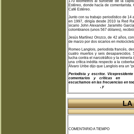
170 kilómetros al suroeste de la capi
Estéreo, donde hacía de comentarista.
Café Estéreo.
Junto con su trabajo periodístico de 14
en 1997, dirigía desde 2010 la Red Ra
sicario John Alexander Jaramillo Garcí
colombianos (unos 567 dólares), recibió
Jesús Martínez Orozco, de 42 años, cond
de marzo por dos sicarios en motociclet
Romeo Langlois, periodista francés, des
cuatro muertos y seis desaparecidos. 
lucha contra el narcotráfico y la minería
una crítica inédita respecto a la cobert
Álvaro Uribe dijo que Langlois era un “p
Periodista y escritor. Vicepresiden
comentarios y críticas en
teodo
escuchamos en las frecuencias en toda
www.fapermex.mx
, y
www.cluaplana.
LA
COMENTARIO A TIEMPO