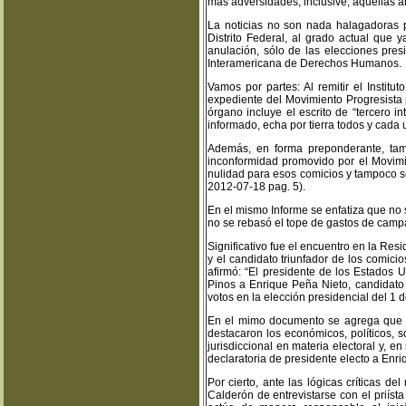
más adversidades, inclusive, aquellas an
La noticias no son nada halagadoras p
Distrito Federal, al grado actual que
anulación, sólo de las elecciones pre
Interamericana de Derechos Humanos.
Vamos por partes: Al remitir el Institu
expediente del Movimiento Progresista p
órgano incluye el escrito de “tercero i
informado, echa por tierra todos y cada 
Además, en forma preponderante, tamb
inconformidad promovido por el Movimie
nulidad para esos comicios y tampoco se
2012-07-18 pag. 5).
En el mismo Informe se enfatiza que no 
no se rebasó el tope de gastos de campa
Significativo fue el encuentro en la Res
y el candidato triunfador de los comici
afirmó: “El presidente de los Estados U
Pinos a Enrique Peña Nieto, candidato qu
votos en la elección presidencial del 1 d
En el mimo documento se agrega que “d
destacaron los económicos, políticos, 
jurisdiccional en materia electoral y, e
declaratoria de presidente electo a Enri
Por cierto, ante las lógicas críticas d
Calderón de entrevistarse con el priís