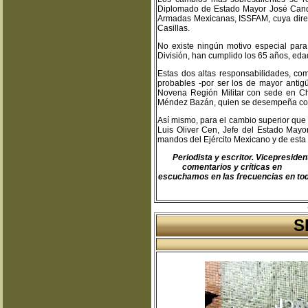
Diplomado de Estado Mayor José Candel
Armadas Mexicanas, ISSFAM, cuya dire
Casillas.
No existe ningún motivo especial para
División, han cumplido los 65 años, edad
Estas dos altas responsabilidades, co
probables -por ser los de mayor antig
Novena Región Militar con sede en Chi
Méndez Bazán, quien se desempeña como
Así mismo, para el cambio superior que
Luis Oliver Cen, Jefe del Estado Mayo
mandos del Ejército Mexicano y de esta 
Periodista y escritor. Vicepresid
comentarios y críticas en
teodo
escuchamos en las frecuencias en toda
S