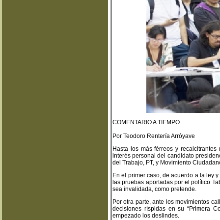
COMENTARIO A TIEMPO
Por Teodoro Rentería Arróyave
Hasta los más férreos y recalcitrante
interés personal del candidato presiden
del Trabajo, PT, y Movimiento Ciudada
En el primer caso, de acuerdo a la ley
las pruebas aportadas por el político 
sea invalidada, como pretende.
Por otra parte, ante los movimientos 
decisiones ríspidas en su “Primera 
empezado los deslindes.