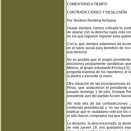
COMENTARIO A TIEMPO
CONTRADICCIONES Y DESILUSIÓN
Por Teodoro Rentería Arróyave
Desde siempre, hemos criticado la cont
de aliarse con la derecha nada más con 
en los que lograron imponer esos gobiern
Con lo que siempre estaremos de acuer
en el rubro social para beneficio de los
esa derecha.
No es posible que el propio presidente
decisiones propiamente vandálicas qu
México, el grupo estudiantil #YoSoy132,
pregunta expresa de los reporteros, el l
la piedra y esconde la mano.
Otra situación de las incongruencias es 
Pinos, que sostuvieron el presidente a
pasado domingo 1 de julio, Enrique Pe
presidente aun del partido Acción Nacio
Ahí esta otra de las contradicciones
contienda presidencial y no las legis
explicar que el ciudadano vote por los
él sólo fueron comprados loa que favor
La desazón, la descorazonada, la desil
de este jueves 19, nos quedamos esp