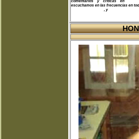
comentarios y críticas en
teodo
escuchamos en las frecuencias en toda
www.fapermex.mx
, y
www.cluaplana.
HON