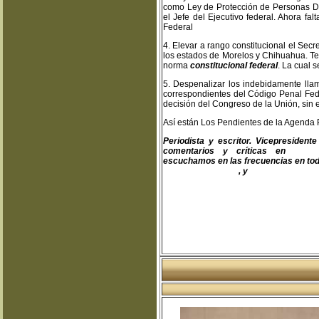
como Ley de Protección de Personas D
el Jefe del Ejecutivo federal. Ahora fal
Federal
4. Elevar a rango constitucional el Secr
los estados de Morelos y Chihuahua. T
norma
constitucional federal
. La cual s
5. Despenalizar los indebidamente llam
correspondientes del Código Penal Fed
decisión del Congreso de la Unión, sin
Así están Los Pendientes de la Agenda 
Periodista y escritor. Vicepresiden
comentarios y críticas en
teodo
escuchamos en las frecuencias en toda
www.fapermex.mx
, y
www.cluaplana.