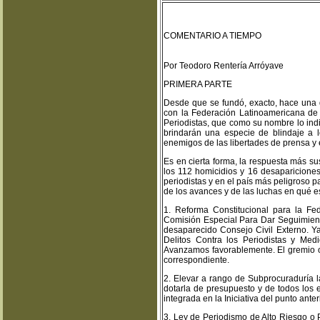
COMENTARIO A TIEMPO
Por Teodoro Rentería Arróyave
PRIMERA PARTE
Desde que se fundó, exacto, hace una
con la Federación Latinoamericana de
Periodistas, que como su nombre lo in
brindarán una especie de blindaje a 
enemigos de las libertades de prensa y 
Es en cierta forma, la respuesta más s
los 112 homicidios y 16 desapariciones
periodistas y en el país más peligroso p
de los avances y de las luchas en qué
1. Reforma Constitucional para la Fed
Comisión Especial Para Dar Seguimient
desaparecido Consejo Civil Externo. Y
Delitos Contra los Periodistas y Med
Avanzamos favorablemente. El gremio or
correspondiente.
2. Elevar a rango de Subprocuraduría la
dotarla de presupuesto y de todos los 
integrada en la Iniciativa del punto anteri
3. Ley de Periodismo de Alto Riesgo o 