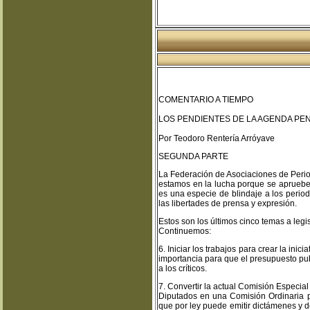
COMENTARIO A TIEMPO
LOS PENDIENTES DE LA AGENDA PEN
Por Teodoro Rentería Arróyave
SEGUNDA PARTE
La Federación de Asociaciones de Peri
estamos en la lucha porque se apruebe
es una especie de blindaje a los peri
las libertades de prensa y expresión.
Estos son los últimos cinco temas a legi
Continuemos:
6. Iniciar los trabajos para crear la in
importancia para que el presupuesto publ
a los críticos.
7. Convertir la actual Comisión Especi
Diputados en una Comisión Ordinaria p
que por ley puede emitir dictámenes y 