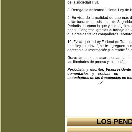
de la sociedad civil.
8. Derogar la anticonstitucional Ley de 
9. En vista de la realidad de que más de
están fuera de los sistemas de Segurida
Periodistas, como la que ya se logró m
por su Congreso, gracias al trabajo de
que presidente los compañeros Teodoro 
10. Evitar que la Ley Federal de Trans
una “ley mordaza”, se le agreguen n
derecho a la información y la rendición 
Grave tareas, que sacaremos adelante 
las libertades de prensa y expresión.
Periodista y escritor. Vicepresiden
comentarios y críticas en
teodo
escuchamos en las frecuencias en toda
www.fapermex.mx
, y
www.cluaplana.
LOS PEND