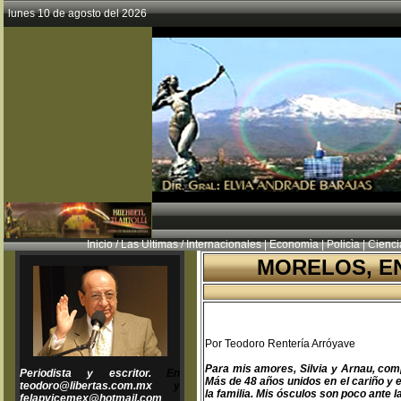
lunes 10 de agosto del 2026
Inicio
/
Las Ultimas
/
Internacionales
|
Economìa
|
Policìa
|
Cienci
MORELOS, EN
Por Teodoro Rentería Arróyave
Para mis amores, Silvia y Arnau, com
Periodista y escritor.
En
Más de 48 años unidos en el cariño y 
teodoro@libertas.com.mx
y
la familia. Mis ósculos son poco ante l
felapvicemex@hotmail.com