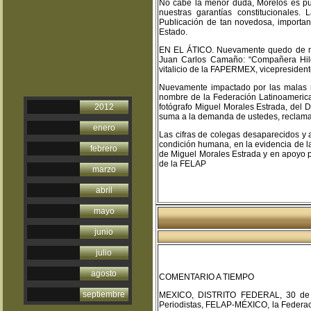
No cabe la menor duda, Morelos es pu
nuestras garantías constitucionales.
Publicación de tan novedosa, importan
Estado.
EN EL ÁTICO. Nuevamente quedo de mani
Juan Carlos Camaño: “Compañera Hild
vitalicio de la FAPERMEX, vicepresiden
Nuevamente impactado por las malas no
nombre de la Federación Latinoamerica
2012
fotógrafo Miguel Morales Estrada, del D
suma a la demanda de ustedes, reclaman
enero
Las cifras de colegas desaparecidos y 
condición humana, en la evidencia de l
febrero
de Miguel Morales Estrada y en apoyo 
de la FELAP
marzo
abril
mayo
junio
julio
agosto
COMENTARIO A TIEMPO
septiembre
MEXICO, DISTRITO FEDERAL, 30 de ju
Periodistas, FELAP-MÉXICO, la Federac