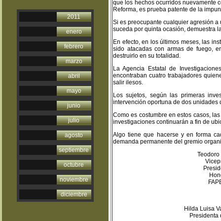
que los hechos ocurridos nuevamente co
Reforma, es prueba patente de la impun
2011
Si es preocupante cualquier agresión a u
suceda por quinta ocasión, demuestra la
enero
En efecto, en los últimos meses, las i
febrero
sido atacadas con armas de fuego, en
destruirlo en su totalidad.
marzo
La Agencia Estatal de Investigaciones
encontraban cuatro trabajadores quienes
abril
salir ilesos.
mayo
Los sujetos, según las primeras inve
intervención oportuna de dos unidades d
junio
Como es costumbre en estos casos, las
julio
investigaciones continuarán a fin de ub
Algo tiene que hacerse y en forma cad
agosto
demanda permanente del gremio organ
septiembre
Teodor
Vice
octubre
Presi
Ho
noviembre
FA
diciembre
Hilda Lu
Presidenta