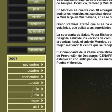
junio
de Amilpas, Ocuituco, Temoac y Cuautla
julio
En Morelos se cuenta con 18 albergues
auditorios municipales, canchas depor
agosto
la Cruz Roja en Cuernavaca, en caso d
octubre
Graco Ramírez afirmó que si se ha en
volcánica, que obliga a las autoridade
noviembre
La secretaria de Salud, Vesta Richar
riesgo la salud de los vecinos de com
diciembre
la cenizas hacia el lado de Morelos, s
mojar, metiendo la ceniza que se reco
diciembre
El Comandante de la 24ava Zona Milita
de Prevención de Desastres (CENAPRED
establecer con anticipación, las med
Puebla y Morelos.