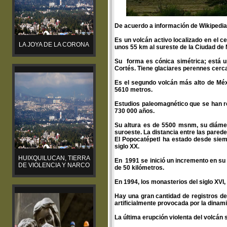
De acuerdo a información de Wikipedia 
Es un volcán activo localizado en el ce
LA JOYA DE LA CORONA
unos 55 km al sureste de la Ciudad de
Su forma es cónica simétrica; está u
Cortés. Tiene glaciares perennes cerca
Es el segundo volcán más alto de Méxi
5610 metros.
Estudios paleomagnético que se han r
730 000 años.
Su altura es de 5500 msnm, su diámetr
suroeste. La distancia entre las parede
El Popocatépetl ha estado desde siem
siglo XX.
HUIXQUILUCAN, TIERRA
En 1991 se inició un incremento en su 
DE VIOLENCIA Y NARCO
de 50 kilómetros.
En 1994, los monasterios del siglo XVI
Hay una gran cantidad de registros de
artificialmente provocada por la dinami
La última erupción violenta del volcán 