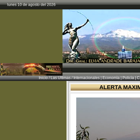
lunes 10 de agosto del 2026
Inicio
/
Las Ultimas
/
Internacionales
|
Economìa
|
Policìa
|
Ci
ALERTA MAXI