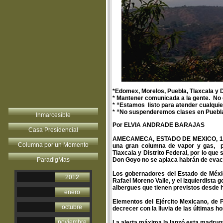
*Edomex, Morelos, Puebla, Tlaxcala y D
* Mantener comunicada a la gente. No
* “Estamos listo para atender cualquie
* “No suspenderemos clases en Puebla
Inmarcesible
Por ELVIA ANDRADE BARAJAS
Casa Presidencial
AMECAMECA, ESTADO DE MEXICO, 12 de m
Columna por un Momento
una gran columna de vapor y gas, pi
Tlaxcala y Distrito Federal, por lo qu
ParadigMas
Don Goyo no se aplaca habrán de evacu
Los gobernadores del Estado de México
2012
Rafael Moreno Valle, y el izquierdista 
albergues que tienen previstos desde 
enero
Elementos del Ejército Mexicano, de P
octubre
decrecer con la lluvia de las últimas ho
noviembre
La alerta máxima la lanzó esta madruga