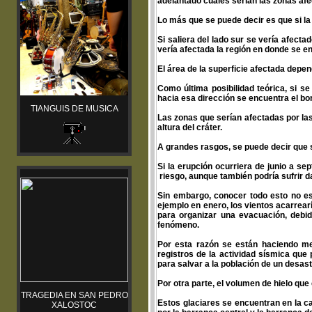
adelantado cuáles serían las zonas af
Lo más que se puede decir es que si la 
Si saliera del lado sur se vería afecta
vería afectada la región en donde se 
El área de la superficie afectada depen
Como última posibilidad teórica, si s
hacia esa dirección se encuentra el b
TIANGUIS DE MUSICA
Las zonas que serían afectadas por las
altura del cráter.
A grandes rasgos, se puede decir que si
Si la erupción ocurriera de junio a s
riesgo, aunque también podría sufrir da
Sin embargo, conocer todo esto no es
ejemplo en enero, los vientos acarrear
para organizar una evacuación, debid
fenómeno.
Por esta razón se están haciendo med
registros de la actividad sísmica que
para salvar a la población de un desast
Por otra parte, el volumen de hielo qu
TRAGEDIA EN SAN PEDRO
Estos glaciares se encuentran en la ca
XALOSTOC