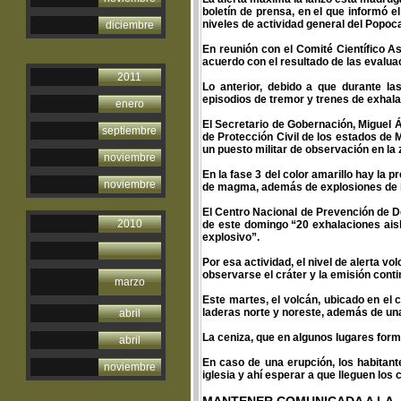
boletín de prensa, en el que informó e
niveles de actividad general del Popoca
diciembre
En reunión con el Comité Científico 
acuerdo con el resultado de las evalua
2011
Lo anterior, debido a que durante l
episodios de tremor y trenes de exhal
enero
El Secretario de Gobernación, Miguel Á
septiembre
de Protección Civil de los estados de 
un puesto militar de observación en la 
noviembre
En la fase 3 del color amarillo hay la 
noviembre
de magma, además de explosiones de int
El Centro Nacional de Prevención de De
2010
de este domingo “20 exhalaciones aisl
explosivo”.
Por esa actividad, el nivel de alerta v
observarse el cráter y la emisión cont
marzo
Este martes, el volcán, ubicado en el
laderas norte y noreste, además de una
abril
La ceniza, que en algunos lugares form
abril
En caso de una erupción, los habitan
noviembre
iglesia y ahí esperar a que lleguen los 