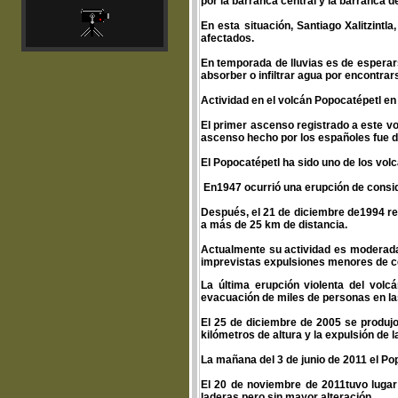
por la barranca central y la barranca del
En esta situación, Santiago Xalitzint
afectados.
En temporada de lluvias es de esperars
absorber o infiltrar agua por encontrar
Actividad en el volcán Popocatépetl en
El primer ascenso registrado a este v
ascenso hecho por los españoles fue di
El Popocatépetl ha sido uno de los vo
En1947 ocurrió una erupción de conside
Después, el 21 de diciembre de1994 re
a más de 25 km de distancia.
Actualmente su actividad es moderada
imprevistas expulsiones menores de ce
La última erupción violenta del volcá
evacuación de miles de personas en la
El 25 de diciembre de 2005 se produj
kilómetros de altura y la expulsión de l
La mañana del 3 de junio de 2011 el Po
El 20 de noviembre de 2011tuvo lugar
laderas pero sin mayor alteración.