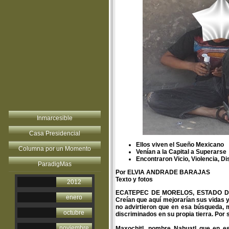
Inmarcesible
Casa Presidencial
Ellos viven el Sueño Mexicano
Columna por un Momento
Venían a la Capital a Superarse
Encontraron Vicio, Violencia, D
ParadigMas
Por ELVIA ANDRADE BARAJAS
Texto y fotos
2012
ECATEPEC DE MORELOS, ESTADO DE MEXI
enero
Creían que aquí mejorarían sus vidas 
no advirtieron que en esa búsqueda, mu
octubre
discriminados en su propia tierra. Por 
noviembre
Maxochitl, nombre Nahuatl que en es