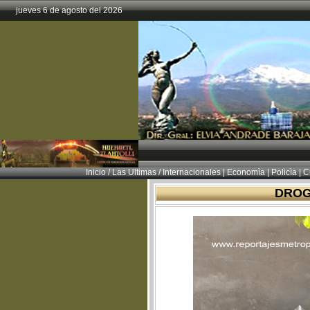
jueves 6 de agosto del 2026
Inicio
/
Las Ultimas
/
Internacionales
|
Economìa
|
Policìa
|
Ci
DROG