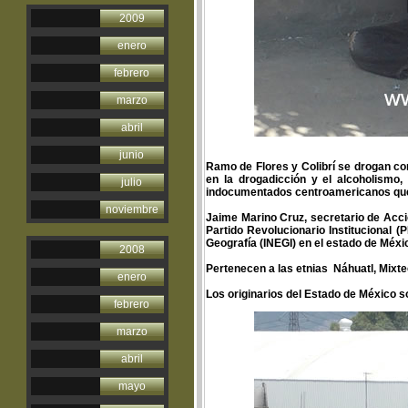
2009
enero
febrero
marzo
abril
junio
Ramo de Flores y Colibrí se drogan co
en la drogadicción y el alcoholismo, 
julio
indocumentados centroamericanos que 
noviembre
Jaime Marino Cruz, secretario de Acci
Partido Revolucionario Institucional 
Geografía (INEGI) en el estado de Méxi
2008
Pertenecen a las etnias Náhuatl, Mixt
enero
Los originarios del Estado de México s
febrero
marzo
abril
mayo