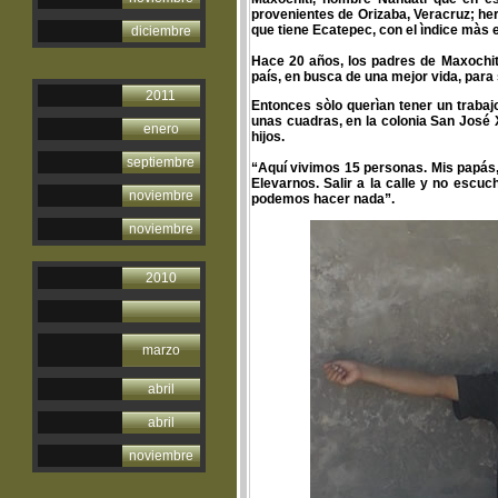
provenientes de Orizaba, Veracruz; her
que tiene Ecatepec, con el ìndice màs 
diciembre
Hace 20 años, los padres de Maxochitl y
país, en busca de una mejor vida, para 
2011
Entonces sòlo querìan tener un trabajo
unas cuadras, en la colonia San José
enero
hijos.
septiembre
“Aquí vivimos 15 personas. Mis papás,
Elevarnos. Salir a la calle y no escu
noviembre
podemos hacer nada”.
noviembre
2010
marzo
abril
abril
noviembre