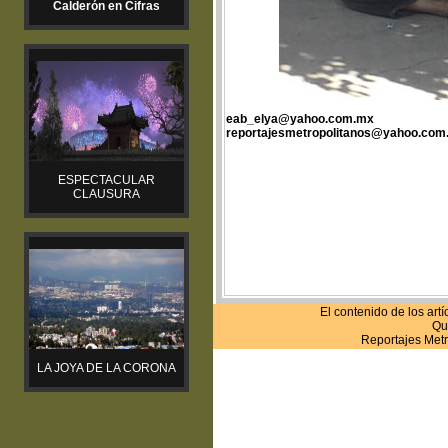
Calderón en Cifras
eab_elya@yahoo.com.mx
reportajesmetropolitanos@yahoo.com
ESPECTACULAR
CLAUSURA
El contenido de los art
Que
Reportajes Metr
LA JOYA DE LA CORONA