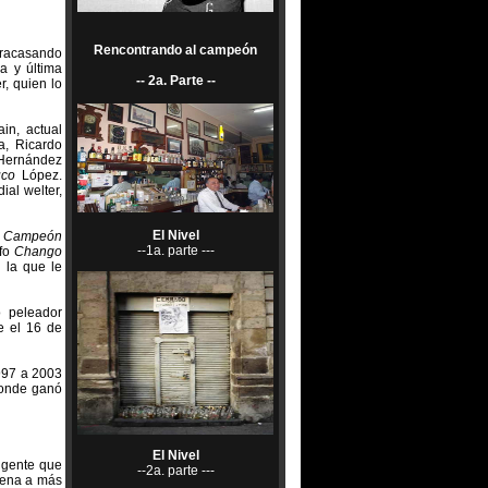
Rencontrando al campeón
 fracasando
a y última
-- 2a. Parte --
, quien lo
ain, actual
a, Ricardo
 Hernández
uco
López.
al welter,
El Nivel
n Campeón
--1a. parte ---
lfo
Chango
 la que le
o peleador
e el 16 de
997 a 2003
donde ganó
El Nivel
a gente que
--2a. parte ---
rena a más