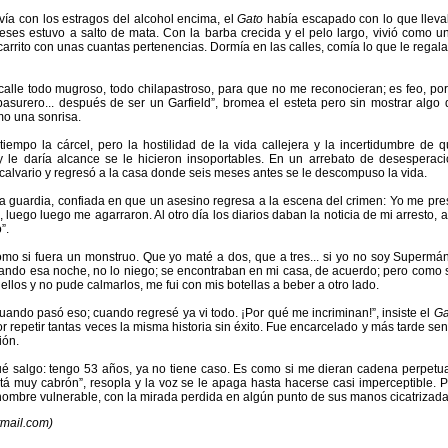
vía con los estragos del alcohol encima, el
Gato
había escapado con lo que lleva
eses estuvo a salto de mata. Con la barba crecida y el pelo largo, vivió como u
rrito con unas cuantas pertenencias. Dormía en las calles, comía lo que le regal
calle todo mugroso, todo chilapastroso, para que no me reconocieran; es feo, po
basurero... después de ser un Garfield”, bromea el esteta pero sin mostrar algo
mo una sonrisa.
iempo la cárcel, pero la hostilidad de la vida callejera y la incertidumbre de 
y le daría alcance se le hicieron insoportables. En un arrebato de desesperaci
 calvario y regresó a la casa donde seis meses antes se le descompuso la vida.
ía guardia, confiada en que un asesino regresa a la escena del crimen: Yo me pre
luego luego me agarraron. Al otro día los diarios daban la noticia de mi arresto,
”.
mo si fuera un monstruo. Que yo maté a dos, que a tres... si yo no soy Supermán
ando esa noche, no lo niego; se encontraban en mi casa, de acuerdo; pero como 
ellos y no pude calmarlos, me fui con mis botellas a beber a otro lado.
uando pasó eso; cuando regresé ya vi todo. ¡Por qué me incriminan!”, insiste el
Ga
 repetir tantas veces la misma historia sin éxito. Fue encarcelado y más tarde se
ión.
qué salgo: tengo 53 años, ya no tiene caso. Es como si me dieran cadena perpetu
 muy cabrón”, resopla y la voz se le apaga hasta hacerse casi imperceptible. P
ombre vulnerable, con la mirada perdida en algún punto de sus manos cicatrizada
mail.com)