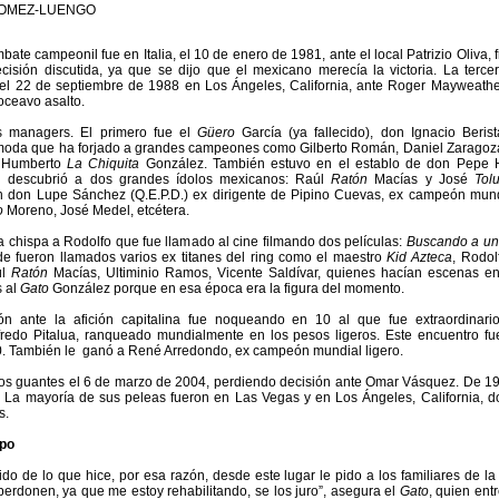
GOMEZ-LUENGO
ate campeonil fue en Italia, el 10 de enero de 1981, ante el local Patrizio Oliva,
isión discutida, ya que se dijo que el mexicano merecía la victoria. La tercer
 el 22 de septiembre de 1988 en Los Ángeles, California, ante Roger Mayweather
oceavo asalto.
es managers. El primero fue el
Güero
García (ya fallecido), don Ignacio Berist
oda que ha forjado a grandes campeones como Gilberto Román, Daniel Zaragoz
 Humberto
La Chiquita
González. También estuvo en el establo de don Pepe
en descubrió a dos grandes ídolos mexicanos: Raúl
Ratón
Macías y José
Tol
n don Lupe Sánchez (Q.E.P.D.) ex dirigente de Pipino Cuevas, ex campeón mundi
o
Moreno, José Medel, etcétera.
ta chispa a Rodolfo que fue llamado al cine filmando dos películas:
Buscando a u
de fueron llamados varios ex titanes del ring como el maestro
Kid Azteca
, Rodo
úl
Ratón
Macías, Ultiminio Ramos, Vicente Saldívar, quienes hacían escenas en
 al
Gato
González porque en esa época era la figura del momento.
ón ante la afición capitalina fue noqueando en 10 al que fue extraordinari
fredo Pitalua, ranqueado mundialmente en los pesos ligeros. Este encuentro fu
0. También le ganó a René Arredondo, ex campeón mundial ligero.
los guantes el 6 de marzo de 2004, perdiendo decisión ante Omar Vásquez. De 1
o. La mayoría de sus peleas fueron en Las Vegas y en Los Ángeles, California, 
s.
mpo
ido de lo que hice, por esa razón, desde este lugar le pido a los familiares de l
erdonen, ya que me estoy rehabilitando, se los juro”, asegura el
Gato
, quien ent