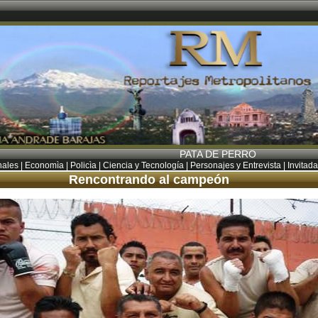
PATA DE PERRO
nales
|
Economìa
|
Policìa
|
Ciencia y Tecnología
|
Personajes y Entrevista
|
Invitad
Rencontrando al campeón