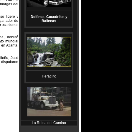
 de 200 mil
 amargas del
so ligero y
Delfines, Cocodrilos y
 ganador de
Ballenas
o ocasiones
da, debutó
ato mundial
en Atlanta,
iteño, José
 disputaron
Heráclito
La Reina del Camino