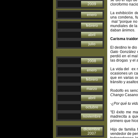
se dio el lujo de
2009
cloroformo naci
La exhibición d
enero
una condena, fu
mal “porque no 
febrero
mundiales de la
daban ánimos.
abril
Carisma traidor
julio
El destino le di
Gato
González o
perdió en el mal
las drogas y el 
2008
La vida del ex m
enero
ocasiones un cam
que en varias oc
febrero
tránsito y asaltos
marzo
Rodolfo es senc
Chango
Casano
abril
-¿Por qué tu vi
octubre
"El éxito me ma
noviembre
madrecita a qu
primero que hice
diciembre
Hijo de familia
2007
vendedor de peri