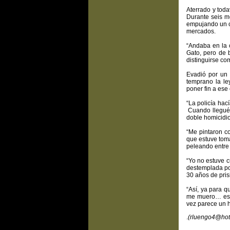
Aterrado y toda
Durante seis m
empujando un ca
mercados.
“Andaba en la 
Gato, pero de 
distinguirse co
Evadió por un t
temprano la le
poner fin a ese
“La policía hac
Cuando llegué, 
doble homicidio
“Me pintaron co
que estuve tom
peleando entre 
“Yo no estuve c
destemplada por
30 años de pris
“Así, ya para 
me muero… está
vez parece un h
.
(rluengo4@hot