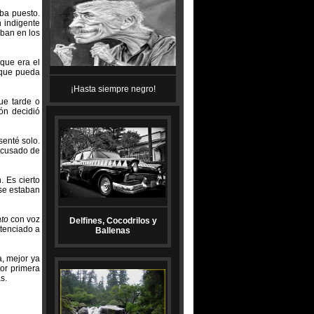
ba puesto.
n indigente
aban en los
rque era el
 que pueda
¡Hasta siempre negro!
que tarde o
ón decidió
senté solo.
 acusado de
. Es cierto
se estaban
to
con voz
Delfines, Cocodrilos y
ntenciado a
Ballenas
a, mejor ya
or primera
s.