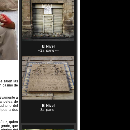
El Nivel
--2a. parte ---
e salen las
n casino de
uevamente a
na pelea de
ditorio del
El Nivel
olpes a dos
--3a. parte ---
ález, quien
l grado, que