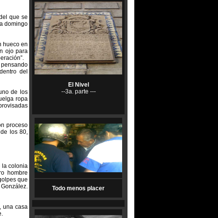
del que se
sea domingo
un hueco en
un ojo para
eración”.
r pensando
dentro del
El Nivel
--3a. parte ---
uno de los
cuelga ropa
mprovisadas
on proceso
 de los 80,
la colonia
tro hombre
 golpes que
González.
Todo menos placer
s, una casa
e.