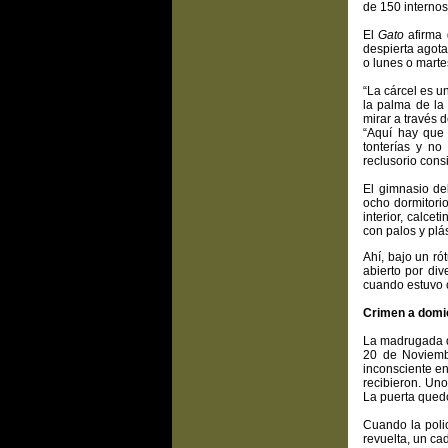
de 150 internos
El
Gato
afirma 
despierta agota
o lunes o mart
“La cárcel es u
la palma de la 
mirar a través 
“Aquí hay que 
tonterías y no
reclusorio cons
El gimnasio d
ocho dormitorio
interior, calce
con palos y plá
Ahí, bajo un ró
abierto por div
cuando estuvo 
Crimen a domic
La madrugada d
20 de Noviemb
inconsciente en
recibieron. Un
La puerta quedó
Cuando la polic
revuelta, un ca