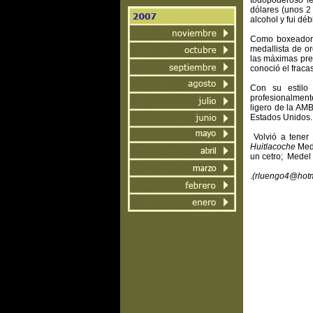
todopoderoso le
dólares (unos 2 
alcohol y fui déb
Como boxeador a
medallista de o
las máximas pre
conoció el fraca
Con su estilo
profesionalment
ligero de la AM
Estados Unidos.
Volvió a tener 
Huitlacoche
Med
un cetro; Medel 
.
(rluengo4@hotm