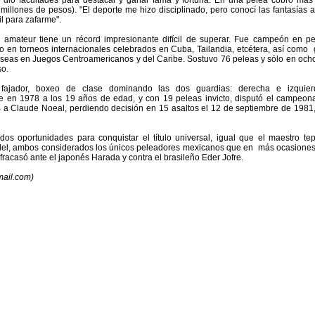
 dio facultades para destacar y ganar fama y fortuna. En una pelea cobró más
millones de pesos). "El deporte me hizo disciplinado, pero conocí las fantasías
il para zafarme".
mateur tiene un récord impresionante difícil de superar. Fue campeón en pe
ro en torneos internacionales celebrados en Cuba, Tailandia, etcétera, así como
seas en Juegos Centroamericanos y del Caribe. Sostuvo 76 peleas y sólo en och
so.
 fajador, boxeo de clase dominando las dos guardias: derecha e izquier
e en 1978 a los 19 años de edad, y con 19 peleas invicto, disputó el campeon
B a Claude Noeal, perdiendo decisión en 15 asaltos el 12 de septiembre de 1981, 
dos oportunidades para conquistar el título universal, igual que el maestro tep
el, ambos considerados los únicos peleadores mexicanos que en más ocasiones
fracasó ante el japonés Harada y contra el brasileño Eder Jofre.
ail.com)