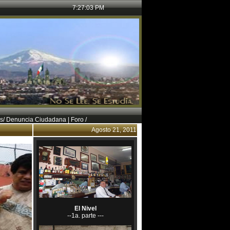
7:27:05 PM
as
/
Denuncia Ciudadana
|
Foro /
Agosto 21, 2011
El Nivel
--1a. parte ---