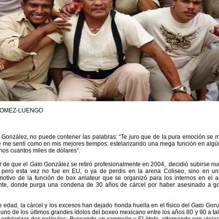
GOMEZ-LUENGO
González, no puede contener las palabras: “Te juro que de la pura emoción se m
e me sentí como en mis mejores tiempos: estelarizando una mega función en algú
nos cuantos miles de dólares”.
r de que el
Gato
González se retiró profesionalmente en 2004, decidió subirse n
, pero esta vez no fue en EU, o ya de perdis en la arena Coliseo, sino en u
motivo de la función de box amateur que se organizó para los internos en el au
ente, donde purga una condena de 30 años de cárcel por haber asesinado a g
 edad, la cárcel y los excesos han dejado honda huella en el físico del
Gato
Gonz
uno de los últimos grandes ídolos del boxeo mexicano entre los años 80 y 90 a ta