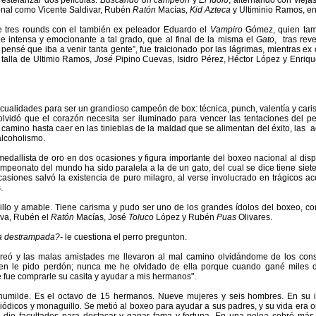
 estelarizar dos películas:
Buscando un campeón
y
El ídolo
, alternando con viejas
onal como Vicente Saldivar, Rubén
Ratón
Macías,
Kid Azteca
y Ultiminio Ramos, ent
e tres rounds con el también ex peleador Eduardo el
Vampiro
Gómez, quien tam
e intensa y emocionante a tal grado, que al final de la misma el
Gato
, tras reve
pensé que iba a venir tanta gente”, fue traicionado por las lágrimas, mientras e
 talla de Ultimio Ramos,
José
Pipino Cuevas, Isidro Pérez, Héctor López y Enriqu
o cualidades para ser un grandioso campeón de box: técnica, punch, valentía y cari
lvidó que el corazón necesita ser iluminado para vencer las tentaciones del p
 camino hasta caer en las tinieblas de la maldad que se alimentan del éxito, las 
alcoholismo.
edallista de oro en dos ocasiones y figura importante del boxeo nacional al disp
peonato del mundo ha sido paralela a la de un gato, del cual se dice tiene siete
asiones salvó la existencia de puro milagro, al verse involucrado en trágicos a
.
illo y amable. Tiene carisma y pudo ser uno de los grandes ídolos del boxeo, c
va, Rubén el
Ratón
Macías, José
Toluco
López y Rubén
Puas
Olivares.
da destrampada?-
le cuestiona el perro pregunton.
reó y las malas amistades me llevaron al mal camino olvidándome de los con
ien le pido perdón; nunca me he olvidado de ella porque cuando gané miles 
 fue comprarle su casita y ayudar a mis hermanos".
 humilde. Es el octavo de 15 hermanos. Nueve mujeres y seis hombres. En su i
ódicos y monaguillo. Se metió al boxeo para ayudar a sus padres, y su vida era 