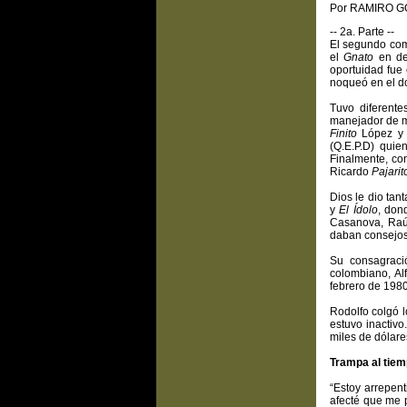
Por RAMIRO 
-- 2a. Parte --
El segundo comb
el
Gnato
en dec
oportuidad fue
noqueó en el d
Tuvo diferent
manejador de m
Finito
López y
(Q.E.P.D) qui
Finalmente, co
Ricardo
Pajarit
Dios le dio tan
y
El Ídolo
, don
Casanova, Ra
daban consejos
Su consagraci
colombiano, Al
febrero de 198
Rodolfo colgó 
estuvo inactiv
miles de dólare
Trampa al tie
“Estoy arrepent
afecté que me p