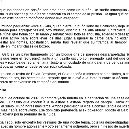
.”
que las noches en prisión son profundas como un sueño. Un sueño intranquilo 
do. “Las noches y los días se estancan en el tiempo de la prisión. Da igual que 
es en este pantano monótono donde vivo atrapado”.
n mundo pequeñito” -dice el
Gato
, quien cierra un puño lleno de cicatrices y deja 
mano para agregar: “es así, otro mundo, distinto al de allá afuera”. Entrecierra 
del túnel que forma con su mano y señala: “Aquí todo es angustia, soledad y desesp
estar activo para sobrellevar los días; jugar a ignorar la cárcel para no esta
 estar ahí nomás, acostadillo”, señala tras revelar que su “trampa al tiempo” 
iste en impartir clases de boxeo.
el
Gato
es un patio flanqueado por un bloque gris de paredes descarapeladas (
s que tiene el reclusorio), junto a un pasillo oscuro con enrejado azul del que 
tines y ropa beige reglamentaria. Justo a un costado de una galería de tiendas i
sticos, así como tendederos con ropa colgada.
tulo con el rostro de David Beckham, el
Gato
enseña a internos sentenciados, o c
ersos delitos, los secretos del deporte que lo elevó a la fama durante la década
cerca de convertirse en campeón del mundo.
ilio
el 5 de octubre de 2007 un hombre yacía muerto en la habitación de una casa de 
re. El pasillo que conducía a la estancia estaba regado de sangre. Había o
 el suelo. Murió horas más tarde. Ambos perdieron la vida a consecuencia de los
o más había sobrevivido. Ese domicilio pertenecía al ex boxeador Rodolfo el
Gato
 abierta por la premura de la huida.
ía llegó, sólo encontró los vestigios de una noche tensa, botellas desperdigada
dáver, un hombre agonizante y otro seriamente golpeado, pero sin riesgo de muert