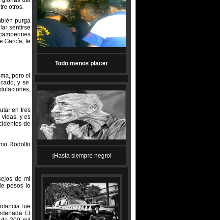
 glorias del
re otros.
bién purga
lar sentirse
x campeones
e García, le
Todo menos placer
sma, pero el
ecado, y se
adulaciones,
utar en tres
 vidas, y es
ccidentes de
omo Rodolfo
¡Hasta siempre negro!
sejos de mi
de pesos lo
nfancia fue
ordenada. El