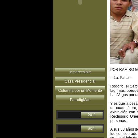
POR RAMIRO 
Inmarcesible
-- 1a. Parte --
Casa Presidencial
Rodolfo, el
Gato
Columna por un Momento
lágrimas, porqu
Las Vegas por u
ParadigMas
Y es que a pesa
un cuadrilátero
exhibición con 
2011
Reclusorio Ori
personas.
abril
A sus 53 años de
fue considerado 