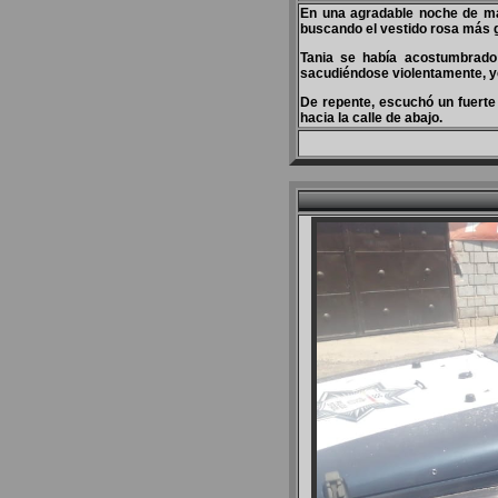
En una agradable noche de m
buscando el vestido rosa más g
Tania se había acostumbrado
sacudiéndose violentamente, ye
De repente, escuchó un fuerte
hacia la calle de abajo.