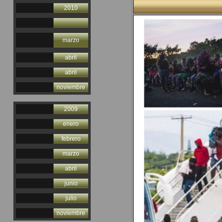
2010
marzo
abril
abril
noviembre
2009
enero
febrero
marzo
abril
junio
julio
noviembre