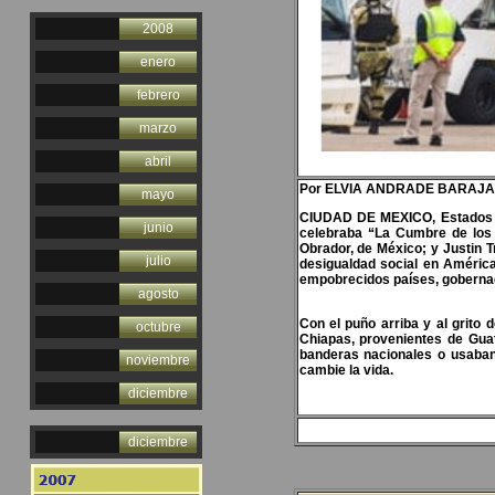
2008
enero
febrero
marzo
abril
Por ELVIA ANDRADE BARAJ
mayo
CIUDAD DE MEXICO, Estados Un
junio
celebraba “La Cumbre de los 
Obrador, de México; y Justin 
julio
desigualdad social en Améric
empobrecidos países, gobernad
agosto
Con el puño arriba y al grito
octubre
Chiapas, provenientes de Guat
banderas nacionales o usaba
noviembre
cambie la vida.
diciembre
diciembre