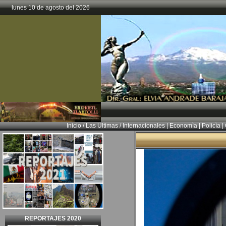
lunes 10 de agosto del 2026
Inicio
/
Las Ultimas
/
Internacionales
|
Economìa
|
Policìa
|
REPORTAJES 2020