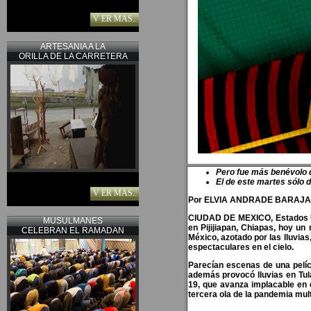
V ER MAS..
ARTESANIA A LA
ORILLA DE LA CARRETERA
Pero fue más benévolo 
El de este martes sólo 
V ER MAS..
Por ELVIA ANDRADE BARAJ
CIUDAD DE MEXICO, Estados Un
MUSULMANES
en Pijijiapan, Chiapas, hoy u
CELEBRAN EL RAMADAN
México, azotado por las lluvia
espectaculares en el cielo.
Parecían escenas de una pelícu
además provocó lluvias en Tul
19, que avanza implacable en e
tercera ola de la pandemia mult