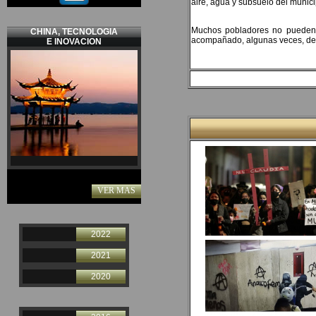
aire, agua y subsuelo del munici
Muchos pobladores no pueden do
CHINA, TECNOLOGIA
acompañado, algunas veces, de 
E INOVACION
VER MAS
2022
2021
2020