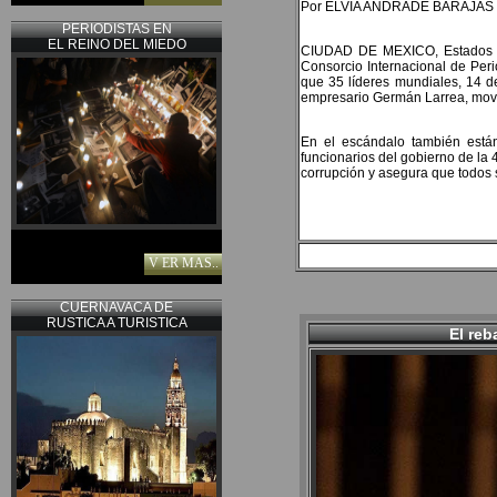
Por ELVIA ANDRADE BARAJAS
PERIODISTAS EN
EL REINO DEL MIEDO
CIUDAD DE MEXICO, Estados Un
Consorcio Internacional de Peri
que 35 líderes mundiales, 14 de
empresario Germán Larrea, movie
En el escándalo también están 
funcionarios del gobierno de la
corrupción y asegura que todos 
V ER MAS..
CUERNAVACA DE
RUSTICA A TURISTICA
El reb