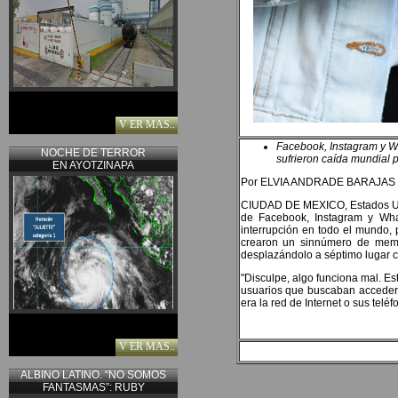
V ER MAS..
Facebook, Instagram y 
NOCHE DE TERROR
sufrieron caída mundial 
EN AYOTZINAPA
Por ELVIA ANDRADE BARAJAS
CIUDAD DE MEXICO, Estados Unid
de Facebook, Instagram y Wha
interrupción en todo el mundo, 
crearon un sinnúmero de meme
desplazándolo a séptimo lugar 
"Disculpe, algo funciona mal. E
usuarios que buscaban acceder 
era la red de Internet o sus teléf
V ER MAS..
ALBINO LATINO. “NO SOMOS
FANTASMAS”: RUBY