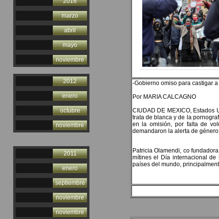
2016
marzo
abril
mayo
noviembre
2012
-Gobierno omiso para castigar a
enero
Por MARIA CALCAGNO
octubre
CIUDAD DE MEXICO, Estados Unid
trata de blanca y de la pornograf
en la omisión, por falta de vo
noviembre
demandaron la alerta de género 
Patricia Olamendi, co fundador
2011
mítines el Día internacional de
países del mundo, principalment
enero
septiembre
noviembre
noviembre