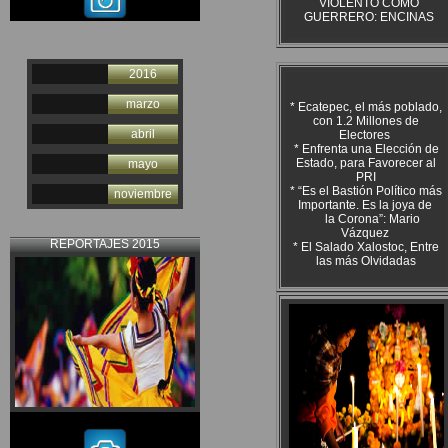
VIOLENTO COMO
GUERRERO: ENCINAS
2016
marzo
* Ecatepec, el más poblado,
con 1.2 Millones de
abril
Electores
* Enfrenta una Elección de
Estado, para Favorecer al
mayo
PRI
* “Es el Bastión Político más
noviembre
Importante. Es la joya de
la Corona”: Mario
Vázquez
REPORTAJES 2015
* El Salado Xalostoc, Entre
las más Olvidadas