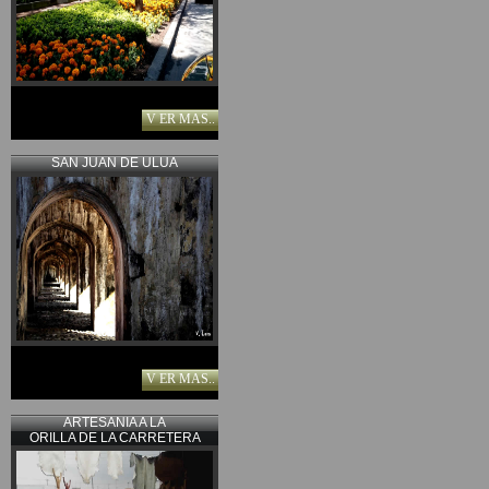
V ER MAS..
SAN JUAN DE ULUA
V ER MAS..
ARTESANIA A LA
ORILLA DE LA CARRETERA