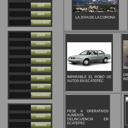
abril
abril
LA JOYA DE LA CORONA
noviembre
2009
enero
febrero
marzo
abril
DR
IMPARABLE EL ROBO DE
junio
IN
AUTOS EN ECATEPEC
julio
noviembre
2008
PESE A OPERATIVOS
AUMENTA
enero
DELINCUENCIA EN
ECATEPEC
febrero