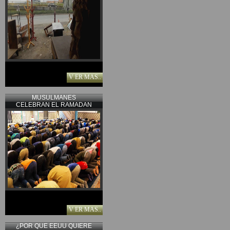
V ER MAS..
MUSULMANES
CELEBRAN EL RAMADAN
V ER MAS..
¿POR QUE EEUU QUIERE