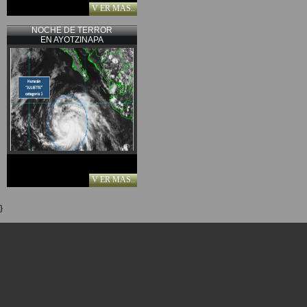
V ER MAS..
NOCHE DE TERROR
EN AYOTZINAPA
V ER MAS..
}