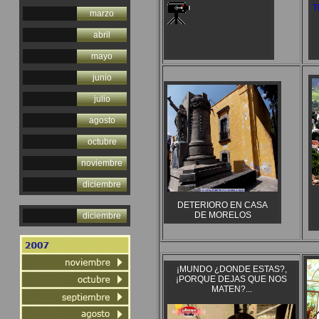
T
marzo
abril
mayo
junio
julio
agosto
octubre
noviembre
diciembre
DETERIORO EN CASA
DE MORELOS
diciembre
¡MUNDO ¿DONDE ESTAS?,
¡PORQUE DEJAS QUE NOS
MATEN?...