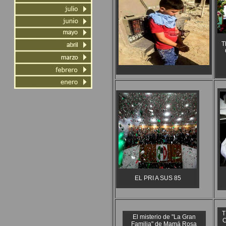
T
EL PRI A SUS 85
T
El misterio de "La Gran
C
Familia" de Mamá Rosa