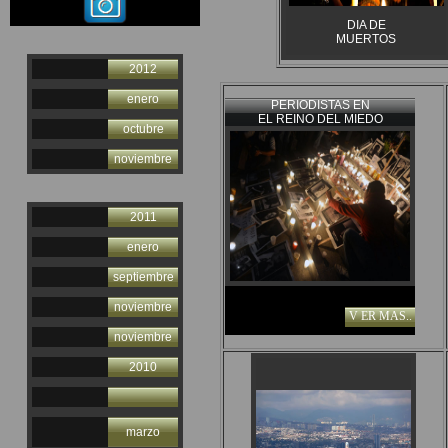
DIA DE
MUERTOS
2012
enero
PERIODISTAS EN
EL REINO DEL MIEDO
octubre
noviembre
2011
enero
septiembre
noviembre
V ER MAS..
noviembre
2010
marzo