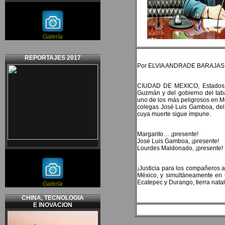
Galería
REPORTAJES 2017
Por ELVIA ANDRADE BARAJAS
CIUDAD DE MEXICO, Estados Un
Guzmán y del gobierno del taba
uno de los más peligrosos en Mé
colegas José Luis Gamboa, del 
cuya muerte sigue impune.
Margarito… ¡presente!
José Luis Gamboa, ¡presente!
Lourdes Maldonado, ¡presente!
¡Justicia para los compañeros 
México, y simultáneamente en C
Ecatepec y Durango, tierra nat
Galería
CHINA, TECNOLOGIA
E INOVACION