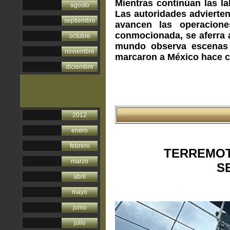
Mientras continúan las la
agosto
Las autoridades advierte
septiembre
avancen las operacione
conmocionada, se aferra a
octubre
mundo observa escenas 
noviembre
marcaron a México hace c
diciembre
2012
enero
febrero
TERREMOT
marzo
S
abril
mayo
junio
julio