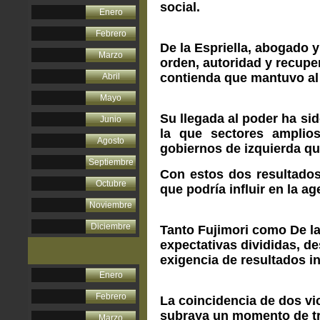
social.
Enero
Febrero
De la Espriella, abogado y
Marzo
orden, autoridad y recupe
contienda que mantuvo al p
Abril
Mayo
Su llegada al poder ha si
Junio
la que sectores amplios
Agosto
gobiernos de izquierda qu
Septiembre
Con estos dos resultados
Octubre
que podría influir en la a
Noviembre
Diciembre
Tanto Fujimori como De l
expectativas divididas, de
exigencia de resultados i
Enero
Febrero
La coincidencia de dos vi
subraya un momento de tr
Marzo