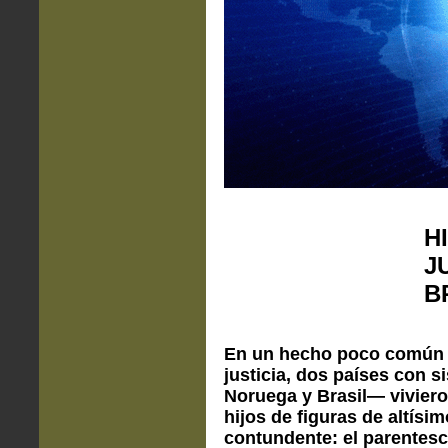
H
J
B
En un hecho poco común pe
justicia, dos países con s
Noruega y Brasil— viviero
hijos de figuras de altís
contundente: el parentesc