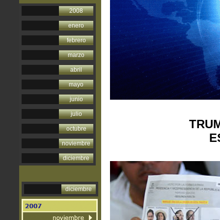
2008
enero
febrero
marzo
abril
mayo
junio
julio
TRUM
octubre
E
noviembre
diciembre
diciembre