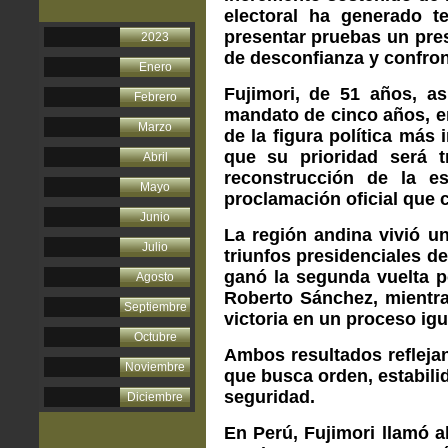
electoral ha generado t
presentar pruebas un pres
2023
de desconfianza y confront
Enero
Fujimori, de 51 años, as
Febrero
mandato de cinco años, en
Marzo
de la figura política más
que su prioridad será t
Abril
reconstrucción de la es
Mayo
proclamación oficial que c
Junio
La región andina vivió un
Julio
triunfos presidenciales d
ganó la segunda vuelta p
Agosto
Roberto Sánchez, mientra
Septiembre
victoria en un proceso ig
Octubre
Ambos resultados reflejan
Noviembre
que busca orden, estabilid
seguridad.
Diciembre
En Perú, Fujimori llamó a