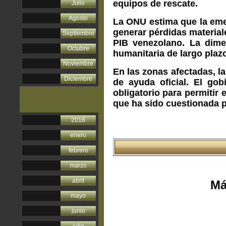
equipos de rescate.
Julio
Agosto
La ONU estima que la emer
generar pérdidas material
Septiembre
PIB venezolano. La dimen
Octubre
humanitaria de largo plazo
Noviembre
En las zonas afectadas, la
Diciembre
de ayuda oficial. El go
obligatorio para permitir
que ha sido cuestionada p
2016
enero
febrero
marzo
abril
Má
mayo
junio