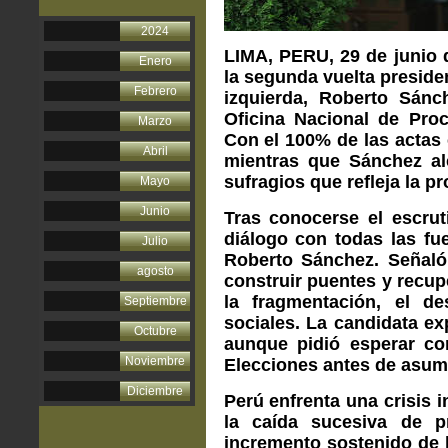
2024
L
IMA, PERU, 29 de junio 
Enero
la segunda vuelta preside
Febrero
izquierda, Roberto Sánc
Oficina Nacional de Proc
Marzo
Con el 100% de las actas 
Abril
mientras que Sánchez al
sufragios que refleja la p
Mayo
Junio
Tras conocerse el escruti
diálogo con todas las fue
Julio
Roberto Sánchez. Señaló 
agosto
construir puentes y recup
la fragmentación, el de
Septiembre
sociales. La candidata ex
Octubre
aunque pidió esperar co
Noviembre
Elecciones antes de asumi
Diciembre
Perú enfrenta una crisis 
la caída sucesiva de p
incremento sostenido de l