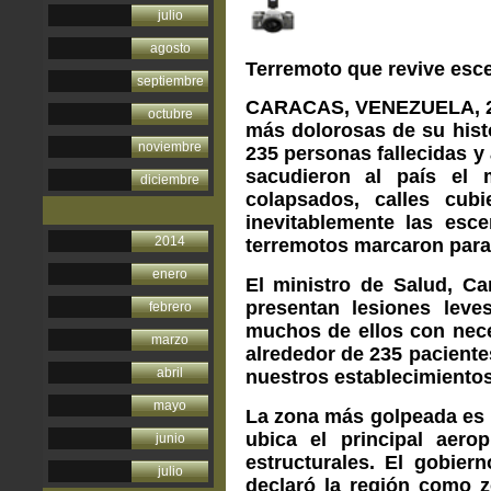
julio
agosto
Terremoto que revive esc
septiembre
CARACAS, VENEZUELA, 26 d
octubre
más dolorosas de su histo
noviembre
235 personas fallecidas y
sacudieron al país el 
diciembre
colapsados, calles cub
inevitablemente las esc
2014
terremotos marcaron para
enero
El ministro de Salud, Ca
presentan lesiones lev
febrero
muchos de ellos con nece
marzo
alrededor de 235 paciente
abril
nuestros establecimientos
mayo
La zona más golpeada es 
ubica el principal aero
junio
estructurales. El gobier
julio
declaró la región como z