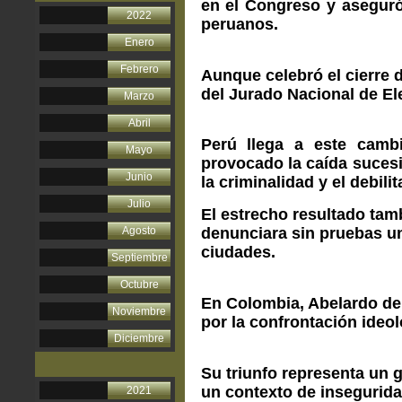
en el Congreso y aseguró 
2022
peruanos.
Enero
Febrero
Aunque celebró el cierre 
del Jurado Nacional de El
Marzo
Abril
Perú llega a este cambi
Mayo
provocado la caída sucesi
Junio
la criminalidad y el debil
Julio
El estrecho resultado tam
Agosto
denunciara sin pruebas un
ciudades.
Septiembre
Octubre
En Colombia, Abelardo de l
Noviembre
por la confrontación ideol
Diciembre
S
u triunfo representa un 
un contexto de inseguridad
2021