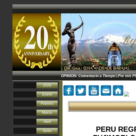
OPINION:
Comentario a Tiempo
|
Por mis P
2026
Enero
Febrero
Marzo
Abril
PERU REG
Junio