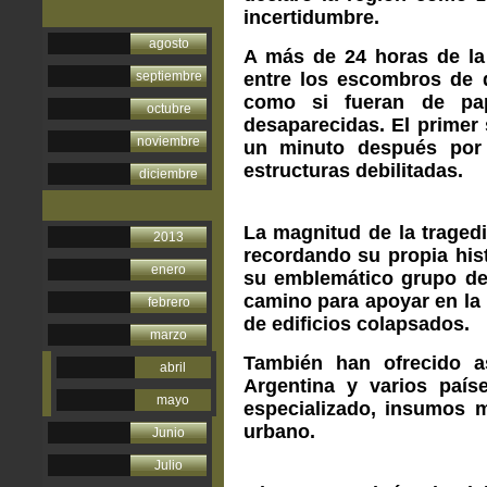
incertidumbre.
agosto
A más de 24 horas de la 
septiembre
entre los escombros de 
como si fueran de pa
octubre
desaparecidas. El primer 
noviembre
un minuto después por 
estructuras debilitadas.
diciembre
La magnitud de la tragedi
2013
recordando su propia hist
enero
su emblemático grupo de 
camino para apoyar en la 
febrero
de edificios colapsados.
marzo
También han ofrecido as
abril
Argentina y varios país
mayo
especializado, insumos m
urbano.
Junio
Julio