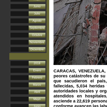
Junio
Julio
Agosto
Septiembre
Octubre
Noviembre
Diciembre
2018
CARACAS, VENEZUELA, 29
Enero
peores catástrofes de su 
Febrero
que sacudieron el país
Marzo
fallecidas, 5,034 herida
autoridades locales y org
Abril
atendidos en hospitale
Mayo
asciende a 22,619 persona
conforme avancen las lab
Junio