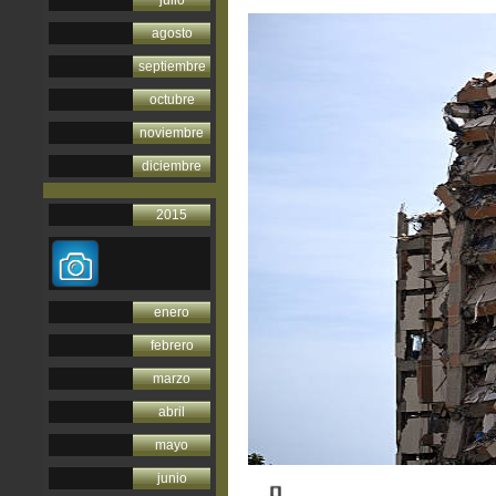
julio
agosto
septiembre
octubre
noviembre
diciembre
2015
enero
febrero
marzo
abril
mayo
junio