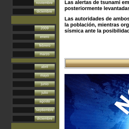
Las alertas de tsunami emi
noviembre
posteriormente levantada
diciembre
Las autoridades de ambos 
la población, mientras or
2009
sísmica ante la posibilida
enero
febrero
marzo
abril
mayo
junio
julio
agosto
septiembre
diciembre