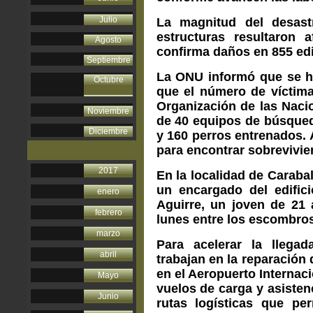
Julio
La magnitud del desastr
estructuras resultaron a
Agosto
confirma daños en 855 edi
Septiembre
La ONU informó que se ha
Octubre
que el número de víctima
Organización de las Naci
Noviembre
de 40 equipos de búsqueda
Diciembre
y 160 perros entrenados. A
para encontrar sobrevivien
2017
En la localidad de Caraba
un encargado del edific
enero
Aguirre, un joven de 21 
febrero
lunes entre los escombros
marzo
Para acelerar la llegad
abril
trabajan en la reparación 
en el Aeropuerto Internac
Mayo
vuelos de carga y asisten
Junio
rutas logísticas que pe