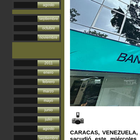
agosto
septiembre
octubre
noviembre
2011
enero
febrero
marzo
mayo
junio
julio
agosto
CARACAS, VENEZUELA, 24
septiembre
sacudió este miércoles 