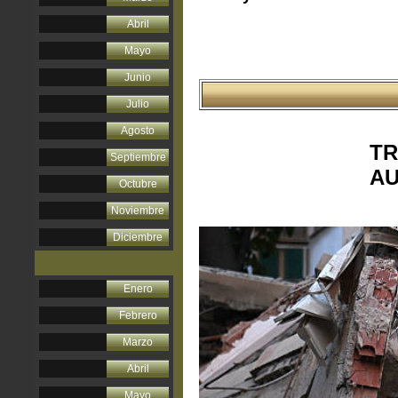
Abril
Mayo
Junio
Julio
Agosto
TR
Septiembre
AU
Octubre
Noviembre
Diciembre
Enero
Febrero
Marzo
Abril
Mayo