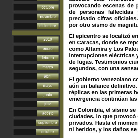
provocando escenas de pá
octubre
de personas fallecidas
novimbre
precisado cifras oficiale
por otro sismo de magnitu
diciembre
El epicentro se localizó en
2010
en Caracas, donde se repo
como Altamira y Los Palo
enero
interrupciones eléctricas 
febrero
de fugas. Testimonios ciu
marzo
segundos, con una sensac
abril
El gobierno venezolano co
aún un balance definitivo
mayo
réplicas en las primeras h
junio
emergencia continúan las 
julio
En Colombia, el sismo se 
agosto
ciudades, lo que provocó 
privados. Hasta el moment
septiembre
ni heridos, y los daños se
octubre