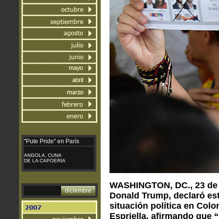
"Pute Pride"
en París
ANGOLA, CUNA
DE LA CAPOERIA
WASHINGTON, DC., 23 de j
diciembre
Donald Trump, declaró est
situación política en Colo
Espriella, afirmando que “