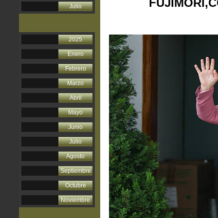
FUJIMORI,
Julio
2025
Enero
Febrero
Marzo
Abril
Mayo
Junio
Julio
Agosto
Septiembre
Octubre
Noviembre